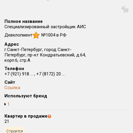
Округ
Все
Полное название
Район в городе
Специализированный застройщик АИС
Все
Девелопмент
№1004 в РФ
3
Адрес
Цена
₽/м²
млн ₽
г.Санкт-Петербург, город Санкт-
от
до
Петербург, пр-кт Кондратьевский, д.64,
корп.6, стр.А
Общая площадь, м²
Телефон
от
до
+7 (921) 918 ... , +7 (8172) 20 ...
Сайт
Срок сдачи
Ссылка
от
до
Используют бренд
Вид объекта
1
Квартир в продаже
Кол-во комнат
21
Строится