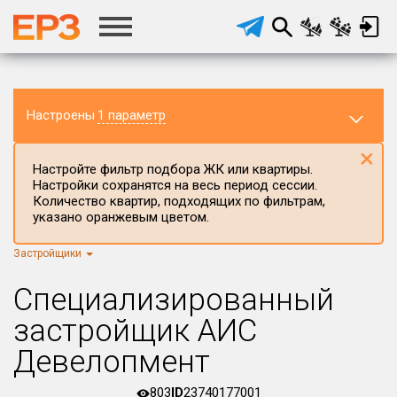
Настроены
1 параметр
×
Настройте фильтр подбора ЖК или квартиры.
Настройки сохранятся на весь период сессии.
Количество квартир, подходящих по фильтрам,
указано оранжевым цветом.
Застройщики
Регион ЖК
Вологодская область
×
Специализированный
Район в регионе
застройщик АИС
Все
Девелопмент
Населённый пункт
803
ID
23740177001