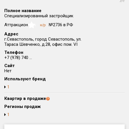
Округ
Полное название
Все
Специализированный застройщик
Район в городе
Аттракцион
№2736 в РФ
н/р
NaN
Все
Адрес
г.Севастополь, город Севастополь, ул.
Тараса Шевченко, д.28, офис пом. VI
Цена
₽/м²
млн ₽
от
до
Телефон
+7 (978) 740 ...
Общая площадь, м²
Сайт
от
до
Нет
Используют бренд
Срок сдачи
от
до
1
Вид объекта
Квартир в продаже
Регионы продаж
1
Кол-во комнат