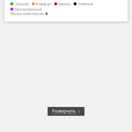
Эконом
Комфорт
Бизнес
Элитный
Только новые
Просмотренный
Жилых комплексов:
0
Оценка ЕРЗ ЖК
от
до
с продажами
Рейтинг ЕРЗ
Найдено:
Жилых комплексов
1 400 из 1 401
Многоквартирных домов
3 586 из 3 585
Блокированных домов
23 из 23
Развернуть
Домов с апартаментами
258 из 258
Поселков таунхаусов
7 из 7
Многоквартирных домов
2 из 2