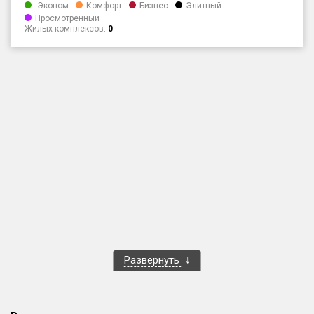
Эконом
Комфорт
Бизнес
Элитный
Только новые
Просмотренный
Жилых комплексов:
0
Оценка ЕРЗ ЖК
от
до
с продажами
Рейтинг ЕРЗ
Найдено:
Жилых комплексов
1 401 из 1 402
Многоквартирных домов
3 587 из 3 588
Блокированных домов
23 из 23
Развернуть
Домов с апартаментами
258 из 258
Поселков таунхаусов
7 из 7
Многоквартирных домов
2 из 2