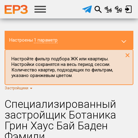
Настроены
1 параметр
×
Настройте фильтр подбора ЖК или квартиры.
Настройки сохранятся на весь период сессии.
Количество квартир, подходящих по фильтрам,
указано оранжевым цветом.
Застройщики
Регион ЖК
г.Москва
×
Специализированный
Район в регионе
застройщик Ботаника
Все
Грин Хаус Бай Баден
Населённый пункт
Фэмили