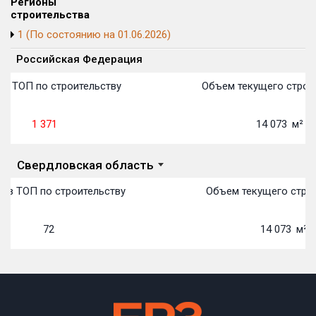
Регионы
Блокированных домов
175 из 175
строительства
1 (По состоянию на 01.06.2026)
Квартир, апартаментов,
блоков в БД
56 039 из 56 039
Российская Федерация
в ТОП по строительству
Объем текущего строит
1 371
14 073
м²
Свердловская область
 в ТОП по строительству
Объем текущего строи
72
14 073
м²