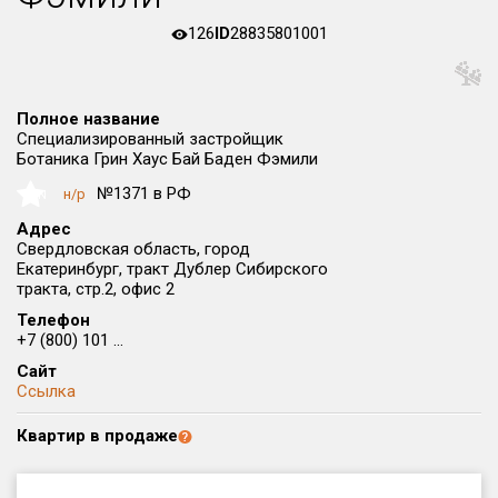
Округ
126
ID
28835801001
Все
Район в городе
Все
Полное название
Специализированный застройщик
Ботаника Грин Хаус Бай Баден Фэмили
Цена
₽/м²
млн ₽
№1371 в РФ
н/р
NaN
от
до
Адрес
Общая площадь, м²
Свердловская область, город
от
до
Екатеринбург, тракт Дублер Сибирского
тракта, стр.2, офис 2
Срок сдачи
Телефон
от
до
+7 (800) 101 ...
Сайт
Вид объекта
Ссылка
Квартир в продаже
Кол-во комнат