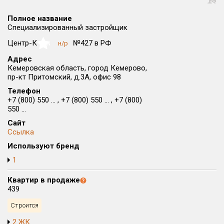
Округ
Полное название
Все
Специализированный застройщик
Район в городе
Центр-К
№427 в РФ
н/р
NaN
Все
Адрес
Кемеровская область, город Кемерово,
пр-кт Притомский, д.3А, офис 98
Цена
₽/м²
млн ₽
от
до
Телефон
+7 (800) 550 ... , +7 (800) 550 ... , +7 (800)
550 ...
Общая площадь, м²
от
до
Сайт
Ссылка
Срок сдачи
Используют бренд
от
до
1
Вид объекта
Квартир в продаже
439
Кол-во комнат
Строится
2 ЖК