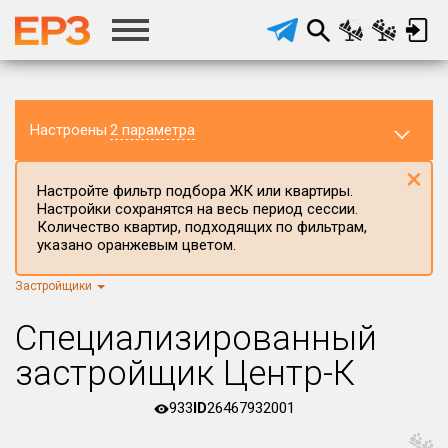
Настроены
2 параметра
×
Настройте фильтр подбора ЖК или квартиры.
Настройки сохранятся на весь период сессии.
Количество квартир, подходящих по фильтрам,
указано оранжевым цветом.
Застройщики
Регион ЖК
Кемеровская область
×
Специализированный
Район в регионе
застройщик Центр-К
Все
933
ID
26467932001
Населённый пункт