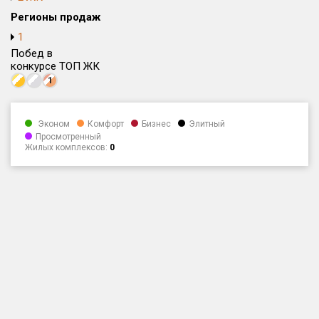
Регионы продаж
Только новые
1
Оценка ЕРЗ ЖК
Побед в
конкурсе ТОП ЖК
от
до
1
с продажами
Эконом
Комфорт
Бизнес
Элитный
Просмотренный
Рейтинг ЕРЗ
Жилых комплексов:
0
Найдено:
Жилых комплексов
2 из 184
Многоквартирных домов
4 из 579
Блокированных домов
0 из 19
Домов с апартаментами
0 из 3
Поселков таунхаусов
0 из 2
Блокированных домов
0 из 109