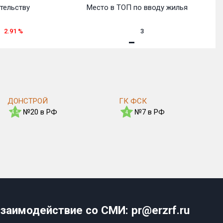
тельству
Место в ТОП по вводу жилья
2.91
%
3
ДОНСТРОЙ
ГК ФСК
№20 в РФ
№7 в РФ
4.5
4
заимодействие со СМИ: pr@erzrf.ru