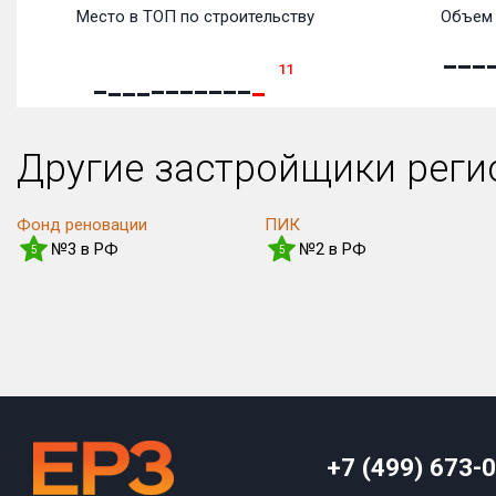
Место в ТОП по строительству
Объем 
11
Другие застройщики рег
Фонд реновации
ПИК
№3 в РФ
№2 в РФ
5
5
+7 (499) 673-