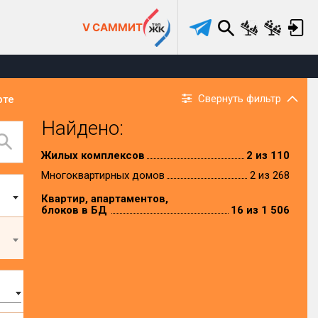
V САММИТ
Свернуть фильтр
рте
Найдено:
Жилых комплексов
2 из 110
Многоквартирных домов
2 из 268
Квартир, апартаментов,
блоков в БД
16 из 1 506