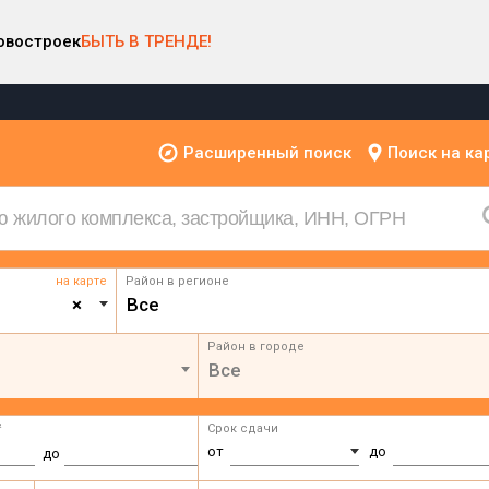
овостроек
БЫТЬ В ТРЕНДЕ!
Расширенный поиск
Поиск на ка
на карте
Район в регионе
×
Все
Район в городе
Все
²
Срок сдачи
от
до
до