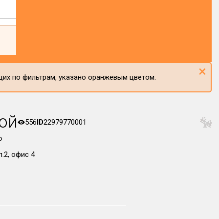
×
щих по фильтрам, указано оранжевым цветом.
ой
556
ID
22979770001
Ф
.2, офис 4