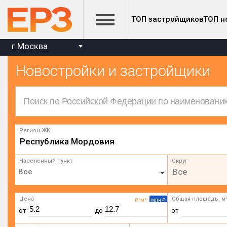
ТОП застройщиков
ТОП н
г.Москва
Новостройки и застройщики
Регион ЖК
Республика Мордовия
Населённый пункт
Округ
Все
Цена
Общая площадь, м
₽/м²
млн ₽
от
до
от