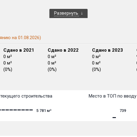
Развернуть
янию на 01.08.2026)
Сдано в 2021
Сдано в 2022
Сдано в 2023
0 м²
0 м²
0 м²
0 м²
0 м²
0 м²
(0%)
(0%)
(0%)
План сдачи:
перв
План
План
План
План
План
План
План
План
План
План
План
текущего строительства
Место в ТОП по вводу
5 781
м²
739