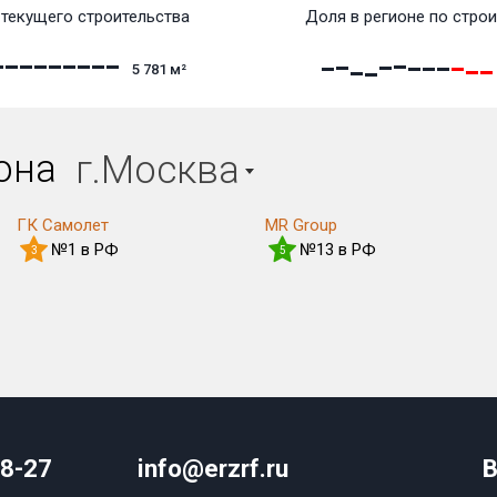
текущего строительства
Доля в регионе по строи
5 781
м²
иона
г.Москва
ГК Самолет
MR Group
№1 в РФ
№13 в РФ
3
5
08-27
info@erzrf.ru
В