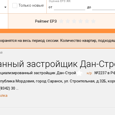
Оценка ЕРЗ ЖК
Только новые
от
до
Рейтинг ЕРЗ
хранятся на весь период сессии. Количество квартир, подходя
ой
анный застройщик Дан-Стр
ециализированный застройщик Дан-Строй
№2237 в Р
н/р
NaN
публика Мордовия, город Саранск, ул. Строительная, д.32Б, корп
8342) 30 ...
ылка