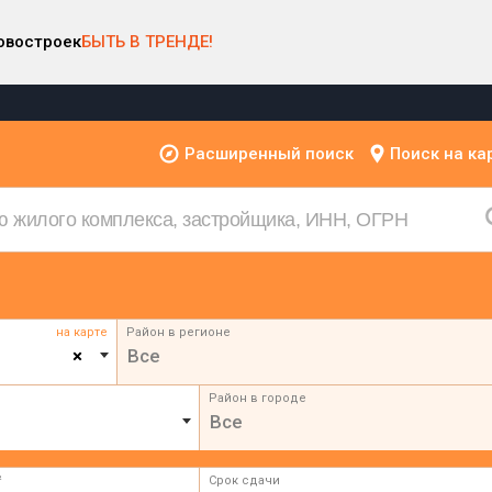
овостроек
БЫТЬ В ТРЕНДЕ!
Расширенный поиск
Поиск на ка
на карте
Район в регионе
×
Все
Район в городе
Все
²
Срок сдачи