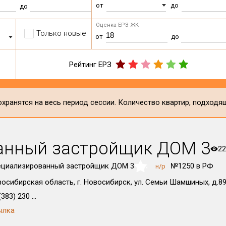
от
до
до
Оценка ЕРЗ ЖК
Только новые
от
до
Рейтинг ЕРЗ
хранятся на весь период сессии. Количество квартир, подходя
анный застройщик ДОМ 3
22
ециализированный застройщик ДОМ 3
№1250 в РФ
н/р
NaN
осибирская область, г. Новосибирск, ул. Семьи Шамшиных, д.89
383) 230 ...
ылка