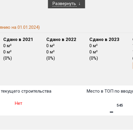
Развернуть
янию на 01.01.2024)
Сдано в 2021
Сдано в 2022
Сдано в 2023
0 м²
0 м²
0 м²
0 м²
0 м²
0 м²
(0%)
(0%)
(0%)
План
План
План
План
План
План
План
План
План
План
План
текущего строительства
Место в ТОП по ввод
Нет
545