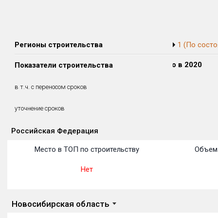
Регионы строительства
1 (По состо
Сдано в 2018
Сдано в 2019
Сдано в 2020
Показатели строительства
0 м²
0 м²
0 м²
0 м²
0 м²
0 м²
в т.ч. с переносом сроков
(0%)
(0%)
(0%)
уточнение сроков
Российская Федерация
Объекты
Объекты
Объекты
Объекты
Объекты
Объекты
Объекты
Объекты
Объекты
Объекты
Объекты
Место в ТОП по строительству
Объем 
Нет
Новосибирская область