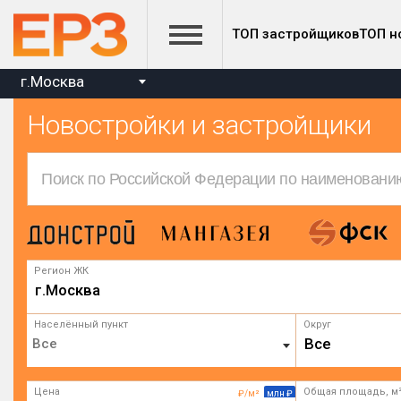
ТОП застройщиков
ТОП н
г.Москва
Новостройки и застройщики
Регион ЖК
г.Москва
Населённый пункт
Округ
Все
Цена
Общая площадь, м
₽/м²
млн ₽