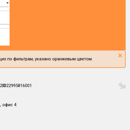
×
щих по фильтрам, указано оранжевым цветом.
2
ID
22995816001
, офис 4