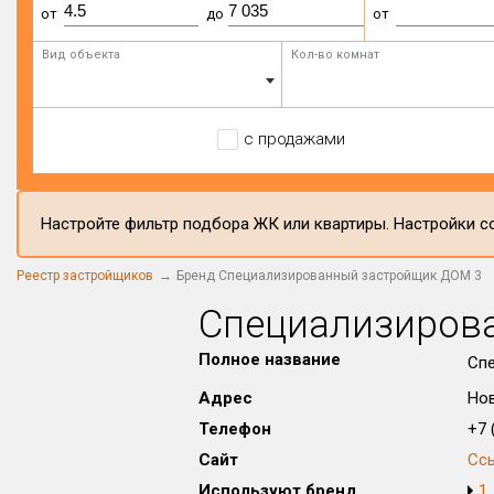
от
до
от
Вид объекта
Кол-во комнат
с продажами
Настройте фильтр подбора ЖК или квартиры. Настройки со
Реестр застройщиков
Бренд Специализированный застройщик ДОМ 3
Специализиров
Полное название
Сп
Адрес
Нов
Телефон
+7 (
Сайт
Сс
Используют бренд
1