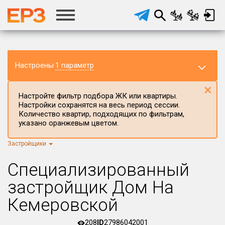
Настроены
1 параметр
×
Настройте фильтр подбора ЖК или квартиры.
Настройки сохранятся на весь период сессии.
Количество квартир, подходящих по фильтрам,
указано оранжевым цветом.
Застройщики
Регион ЖК
г.Москва
×
Специализированный
Район в регионе
застройщик Дом На
Все
Кемеровской
Населённый пункт
208
ID
27986042001