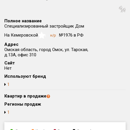
Округ
Все
Полное название
Район в городе
Специализированный застройщик Дом
Все
На Кемеровской
№1976 в РФ
н/р
NaN
Адрес
Цена
₽/м²
млн ₽
Омская область, город Омск, ул. Тарская,
от
до
д.13А, офис 310
Сайт
Общая площадь, м²
Нет
от
до
Используют бренд
Срок сдачи
1
от
до
Квартир в продаже
Вид объекта
Регионы продаж
1
Кол-во комнат