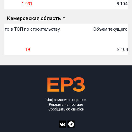
1 931
8 104
м
Кемеровская область
есто в ТОП по строительству
Объем текущего ст
19
8 104
м
Информация о портале
Реклама на портале
Сообщить об ошибке