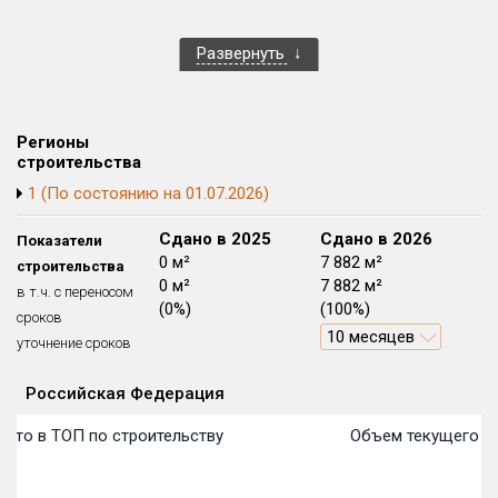
Квартир, апартаментов,
блоков в БД
1 из 4 547
Развернуть
Регионы
строительства
1 (По состоянию на 01.07.2026)
Сдано в 2024
Сдано в 2025
Сдано в 2026
Показатели
0 м²
0 м²
7 882 м²
строительства
0 м²
0 м²
7 882 м²
в т.ч. с переносом
(0%)
(0%)
(100%)
сроков
10 месяцев
уточнение сроков
Российская Федерация
Объекты
Объекты
Объекты
Объекты
Объекты
Объекты
Объекты
Объекты
Объекты
Объекты
Объекты
План 
План 
План 
План 
План 
План 
План 
План 
План 
План 
План 
сто в ТОП по строительству
Объем текущего ст