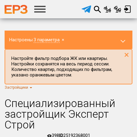
Настроены
3 параметра
×
×
Настройте фильтр подбора ЖК или квартиры.
Настройки сохранятся на весь период сессии.
Количество квартир, подходящих по фильтрам,
указано оранжевым цветом.
Застройщики
Регион ЖК
Кемеровская область
×
Специализированный
Район в регионе
застройщик Эксперт
Все
Строй
Населённый пункт
398
ID
25192368001