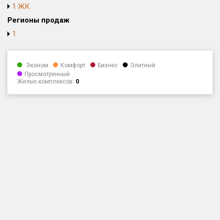
1 ЖК
Только новые
Регионы продаж
1
Оценка ЕРЗ ЖК
от
до
Эконом
Комфорт
Бизнес
Элитный
с продажами
Просмотренный
Жилых комплексов:
0
Рейтинг ЕРЗ
Найдено:
Жилых комплексов
1 из 184
Многоквартирных домов
1 из 578
Блокированных домов
0 из 19
Домов с апартаментами
0 из 3
Поселков таунхаусов
0 из 2
Блокированных домов
0 из 109