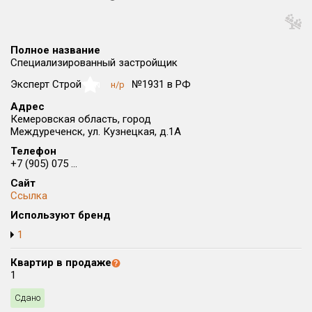
Округ
Все
Полное название
Район в городе
Специализированный застройщик
Все
Эксперт Строй
№1931 в РФ
н/р
NaN
Адрес
Цена
₽/м²
млн ₽
Кемеровская область, город
от
до
Междуреченск, ул. Кузнецкая, д.1А
Телефон
Общая площадь, м²
+7 (905) 075 ...
от
до
Сайт
Срок сдачи
Ссылка
от
до
Используют бренд
1
Вид объекта
×
ДАП
×
МД
Квартир в продаже
1
Кол-во комнат
Сдано