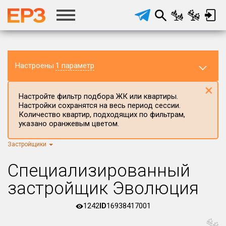
Настроены
1 параметр
×
Настройте фильтр подбора ЖК или квартиры.
Настройки сохранятся на весь период сессии.
Количество квартир, подходящих по фильтрам,
указано оранжевым цветом.
Застройщики
Регион ЖК
г.Москва
×
Специализированный
Район в регионе
застройщик Эволюция
Все
1242
ID
16938417001
Населённый пункт