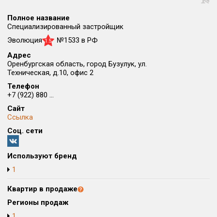
Округ
Полное название
Все
Специализированный застройщик
Эволюция
№1533 в РФ
Район в городе
1.5
Все
Адрес
Оренбургская область, город Бузулук, ул.
Техническая, д.10, офис 2
Цена
₽/м²
млн ₽
Телефон
от
до
+7 (922) 880 ...
Общая площадь, м²
Сайт
от
до
Ссылка
Соц. сети
Срок сдачи
от
до
Используют бренд
Вид объекта
1
Квартир в продаже
Кол-во комнат
Регионы продаж
1