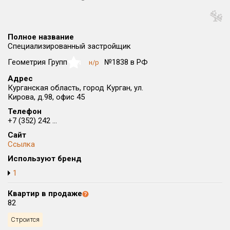
Округ
Все
Полное название
Район в городе
Специализированный застройщик
Все
Геометрия Групп
№1838 в РФ
н/р
NaN
Адрес
Цена
₽/м²
млн ₽
Курганская область, город Курган, ул.
от
до
Кирова, д.98, офис 45
Телефон
Общая площадь, м²
+7 (352) 242 ...
от
до
Сайт
Ссылка
Срок сдачи
от
до
Используют бренд
1
Вид объекта
Квартир в продаже
82
Кол-во комнат
Строится