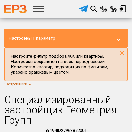
Настроены
1 параметр
×
Настройте фильтр подбора ЖК или квартиры.
Настройки сохранятся на весь период сессии.
Количество квартир, подходящих по фильтрам,
указано оранжевым цветом.
Застройщики
Регион ЖК
Курганская область
×
Специализированный
Район в регионе
застройщик Геометрия
Все
Групп
Населённый пункт
194
ID
27963872001