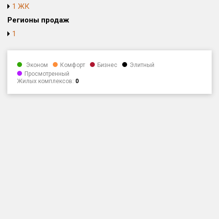
1 ЖК
Только новые
Регионы продаж
1
Оценка ЕРЗ ЖК
от
до
Эконом
Комфорт
Бизнес
Элитный
с продажами
Просмотренный
Жилых комплексов:
0
Рейтинг ЕРЗ
Найдено:
Жилых комплексов
1 из 120
Многоквартирных домов
1 из 282
Блокированных домов
0 из 4
Квартир, апартаментов,
блоков в БД
82 из 2 946