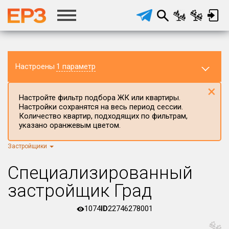
Настроены
1 параметр
×
Настройте фильтр подбора ЖК или квартиры.
Настройки сохранятся на весь период сессии.
Количество квартир, подходящих по фильтрам,
указано оранжевым цветом.
Застройщики
Регион ЖК
Курганская область
×
Специализированный
Район в регионе
застройщик Град
Все
1074
ID
22746278001
Населённый пункт