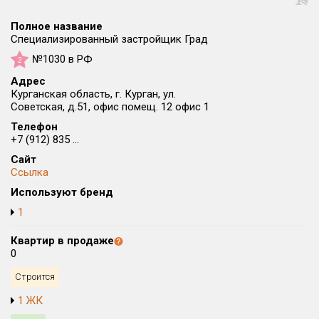
Округ
Полное название
Все
Специализированный застройщик Град
№1030 в РФ
Район в городе
2
Все
Адрес
Курганская область, г. Курган, ул.
Советская, д.51, офис помещ. 12 офис 1
Цена
₽/м²
млн ₽
Телефон
от
до
+7 (912) 835 ...
Общая площадь, м²
Сайт
Ссылка
от
до
Используют бренд
Срок сдачи
1
от
до
Квартир в продаже
Вид объекта
0
Строится
Кол-во комнат
1 ЖК