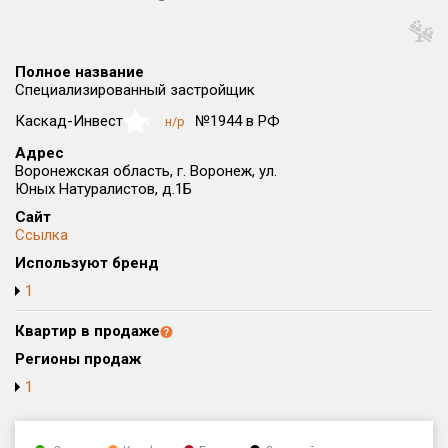
Округ
Все
Полное название
Район в городе
Специализированный застройщик
Все
Каскад-Инвест
№1944 в РФ
н/р
NaN
Адрес
Цена
₽/м²
млн ₽
Воронежская область, г. Воронеж, ул.
от
до
Юных Натуралистов, д.1Б
Сайт
Общая площадь, м²
Ссылка
от
до
Используют бренд
Срок сдачи
1
от
до
Квартир в продаже
Вид объекта
Регионы продаж
1
Кол-во комнат