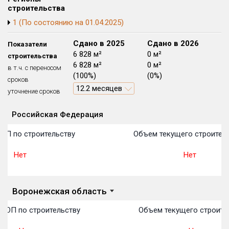
строительства
Блокированных домов
175 из 175
1 (По состоянию на 01.04.2025)
Квартир, апартаментов,
блоков в БД
56 039 из 56 039
Сдано в 2024
Сдано в 2025
Сдано в 2026
Показатели
0 м²
6 828 м²
0 м²
строительства
0 м²
6 828 м²
0 м²
в т.ч. с переносом
(0%)
(100%)
(0%)
сроков
12.2 месяцев
уточнение сроков
Российская Федерация
Объекты
Объекты
Объекты
Объекты
Объекты
Объекты
Объекты
Объекты
Объекты
Объекты
Объекты
План 
План 
План 
План 
План 
План 
План 
План 
План 
План 
План 
ОП по строительству
Объем текущего строитель
Нет
Нет
Воронежская область
ТОП по строительству
Объем текущего строител