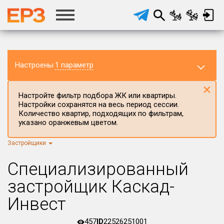
Настроены
1 параметр
×
Настройте фильтр подбора ЖК или квартиры.
Настройки сохранятся на весь период сессии.
Количество квартир, подходящих по фильтрам,
указано оранжевым цветом.
Застройщики
Регион ЖК
г.Москва
×
Специализированный
Район в регионе
застройщик Каскад-
Все
Инвест
Населённый пункт
457
ID
22526251001