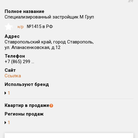
Округ
Полное название
Все
Специализированный застройщик М Груп
Район в городе
№1415 в РФ
н/р
NaN
Все
Адрес
Ставропольский край, город Ставрополь,
ул. Апанасенковская, д.12
Цена
₽/м²
млн ₽
от
до
Телефон
+7 (865) 299 ...
Общая площадь, м²
Сайт
от
до
Ссылка
Используют бренд
Срок сдачи
от
до
1
Вид объекта
Квартир в продаже
Регионы продаж
1
Кол-во комнат