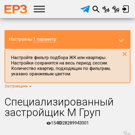
Настроены
1 параметр
×
Настройте фильтр подбора ЖК или квартиры.
Настройки сохранятся на весь период сессии.
Количество квартир, подходящих по фильтрам,
указано оранжевым цветом.
Застройщики
Регион ЖК
г.Москва
×
Специализированный
Район в регионе
застройщик М Груп
Все
154
ID
28289943001
Населённый пункт