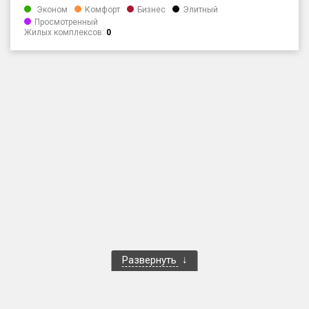
Эконом
Комфорт
Бизнес
Элитный
Только новые
Просмотренный
Жилых комплексов:
0
Оценка ЕРЗ ЖК
от
до
с продажами
Рейтинг ЕРЗ
Найдено:
Жилых комплексов
1 400 из 1 401
Многоквартирных домов
3 586 из 3 585
Блокированных домов
23 из 23
Развернуть
Домов с апартаментами
258 из 258
Поселков таунхаусов
7 из 7
Многоквартирных домов
2 из 2