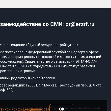
заимодействие со СМИ: pr@erzrf.ru
етевое издание «Единый ресурс застройщиков»
арегистрировано Федеральной службой по надзору в сфере
вязи, информационных технологий и массовых коммуникаций
Роскомнадзор). Свидетельство о регистрации ЭЛ № ФС 77–
0042 от 07.06.2017 г. Учредитель: ООО «Институт развития
троительной отрасли».
лавный редактор: Кирилл Холопик
дрес редакции: 123001, г. г.Москва, Трехпрудный пер., д. 4, стр.
 оф. 502,
а конкретную страницу сайта, на которой размещена эта информация,
ОК
тикой конфиденциальности