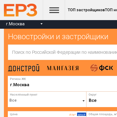
ТОП застройщиков
ТОП н
г.Москва
Новостройки и застройщики
Регион ЖК
г.Москва
Населённый пункт
Округ
Все
Цена
Общая площадь, м
₽/м²
млн ₽