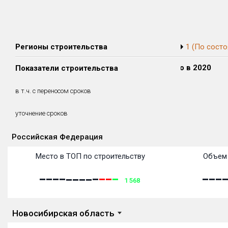
Регионы строительства
1 (По состо
Сдано в 2018
Сдано в 2019
Сдано в 2020
Показатели строительства
0 м²
0 м²
0 м²
0 м²
0 м²
0 м²
в т.ч. с переносом сроков
(0%)
(0%)
(0%)
уточнение сроков
Российская Федерация
Объекты
Объекты
Объекты
Объекты
Объекты
Объекты
Объекты
Объекты
Объекты
Объекты
Объекты
Объекты
Место в ТОП по строительству
Объем 
1 568
Новосибирская область