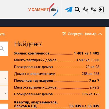
V САММИТ
Свернуть фильтр
рте
Найдено:
Жилых комплексов
1 401 из 1 402
Многоквартирных домов
3 587 из 3 588
Блокированных домов
23 из 23
Домов с апартаментами
258 из 258
Поселков таунхаусов
7 из 7
Многоквартирных домов
2 из 2
Блокированных домов
175 из 175
Квартир, апартаментов,
блоков в БД
56 039 из 56 039