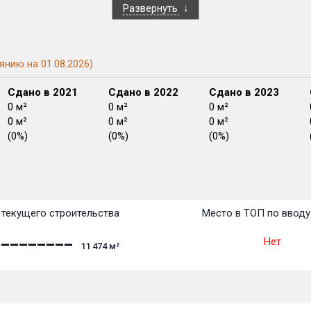
Развернуть
янию на 01.08.2026)
Сдано в 2021
Сдано в 2022
Сдано в 2023
0 м²
0 м²
0 м²
0 м²
0 м²
0 м²
(0%)
(0%)
(0%)
План сдачи:
перв
План
План
План
План
План
План
План
План
План
План
План
текущего строительства
Место в ТОП по вводу
Нет
11 474
м²