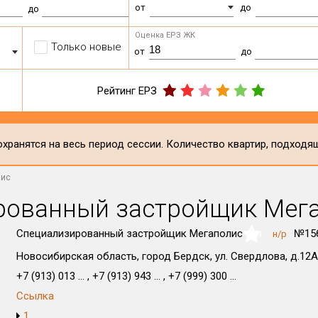
от
до
до
Оценка ЕРЗ ЖК
Только новые
от
до
Рейтинг ЕРЗ
хранятся на весь период сессии. Количество квартир, подходя
лис
рованный застройщик Мег
Специализированный застройщик Мегаполис
№156
н/р
NaN
Новосибирская область, город Бердск, ул. Свердлова, д.12А
+7 (913) 013 ... , +7 (913) 943 ... , +7 (999) 300 ...
Ссылка
1