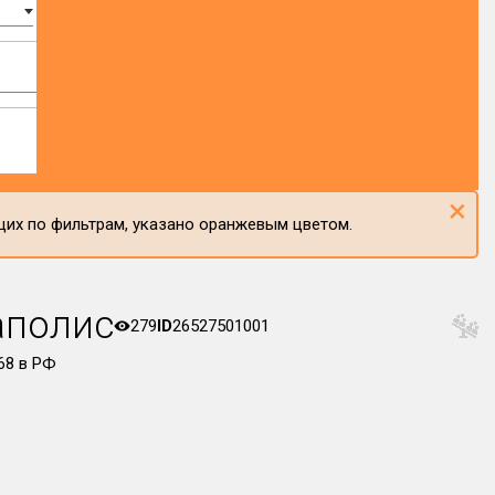
×
щих по фильтрам, указано оранжевым цветом.
аполис
279
ID
26527501001
8 в РФ