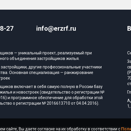
08-27
info@erzrf.ru
В
йщиков — уникальный проект, реализуемый при
С
ного объединения застройщиков жилья.
З
 застройщики, другие профессиональные участники
с
тва. Основная специализация — ранжирование
(
троек
7
с
йщиков включает в себя самую полную в России базу
жилья и новостроек (свидетельство о регистрации №
Г
016) и программное обеспечение для обработки этой
А
ьство о регистрации № 2016613710 от 04.04.2016).
1,
ации сайта и сетевого издания возможно только при условии гиперссылки н
ем сайте, Вы даете согласие на их обработку в соответствии с
Поли