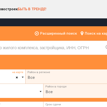
овостроек
БЫТЬ В ТРЕНДЕ!
Расширенный поиск
Поиск на ка
на карте
Район в регионе
×
Все
Район в городе
Все
²
Срок сдачи