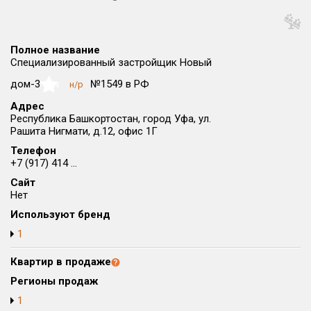
Округ
Все
Полное название
Район в городе
Специализированный застройщик Новый
Все
дом-3
№1549 в РФ
н/р
NaN
Адрес
Цена
₽/м²
млн ₽
Республика Башкортостан, город Уфа, ул.
от
до
Рашита Нигмати, д.12, офис 1Г
Телефон
Общая площадь, м²
+7 (917) 414 ...
от
до
Сайт
Срок сдачи
Нет
от
до
Используют бренд
1
Вид объекта
Квартир в продаже
Кол-во комнат
Регионы продаж
1