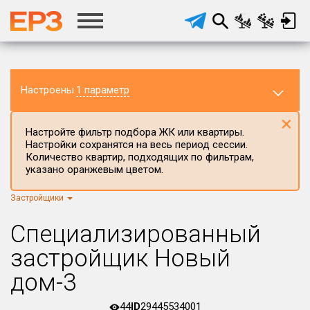
Настроены
1 параметр
×
Настройте фильтр подбора ЖК или квартиры.
Настройки сохранятся на весь период сессии.
Количество квартир, подходящих по фильтрам,
указано оранжевым цветом.
Застройщики
Регион ЖК
г.Москва
×
Специализированный
Район в регионе
застройщик Новый
Все
дом-3
Населённый пункт
44
ID
29445534001