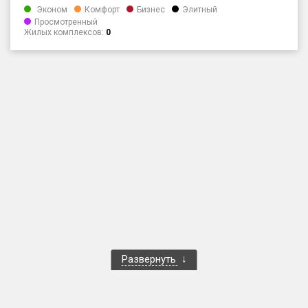
Эконом
Комфорт
Бизнес
Элитный
Только новые
Просмотренный
Жилых комплексов:
0
Оценка ЕРЗ ЖК
от
до
с продажами
Рейтинг ЕРЗ
Найдено:
Жилых комплексов
1 400 из 1 401
Многоквартирных домов
3 586 из 3 585
Блокированных домов
23 из 23
Развернуть
Домов с апартаментами
258 из 258
Поселков таунхаусов
7 из 7
Многоквартирных домов
2 из 2