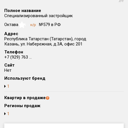
Округ
Полное название
Все
Специализированный застройщик
Район в городе
Октава
№579 в РФ
н/р
NaN
Все
Адрес
Республика Татарстан (Татарстан), город
Казань, ул. Набережная, д.3А, офис 201
Цена
₽/м²
млн ₽
от
до
Телефон
+7 (929) 763 ...
Общая площадь, м²
Сайт
от
до
Нет
Используют бренд
Срок сдачи
от
до
1
Вид объекта
Квартир в продаже
Регионы продаж
1
Кол-во комнат