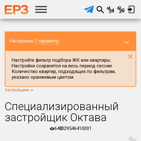
Настроены
1 параметр
×
Настройте фильтр подбора ЖК или квартиры.
Настройки сохранятся на весь период сессии.
Количество квартир, подходящих по фильтрам,
указано оранжевым цветом.
Застройщики
Регион ЖК
г.Москва
×
Специализированный
Район в регионе
застройщик Октава
Все
64
ID
29546410001
Населённый пункт