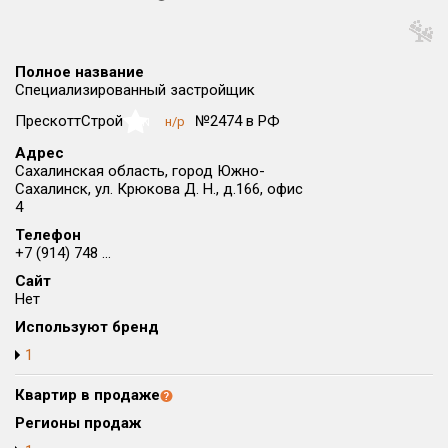
Округ
Все
Полное название
Район в городе
Специализированный застройщик
Все
ПрескоттСтрой
№2474 в РФ
н/р
NaN
Адрес
Цена
₽/м²
млн ₽
Сахалинская область, город Южно-
от
до
Сахалинск, ул. Крюкова Д. Н., д.166, офис
4
Общая площадь, м²
Телефон
от
до
+7 (914) 748 ...
Срок сдачи
Сайт
Нет
от
до
Используют бренд
Вид объекта
1
Квартир в продаже
Кол-во комнат
Регионы продаж