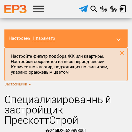
Настроены
1 параметр
×
Настройте фильтр подбора ЖК или квартиры.
Настройки сохранятся на весь период сессии.
Количество квартир, подходящих по фильтрам,
указано оранжевым цветом.
Застройщики
Регион ЖК
г.Москва
×
Специализированный
Район в регионе
застройщик
Все
ПрескоттСтрой
Населённый пункт
245
ID
26529898001