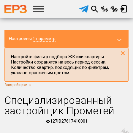
Настроены
1 параметр
×
Настройте фильтр подбора ЖК или квартиры.
Настройки сохранятся на весь период сессии.
Количество квартир, подходящих по фильтрам,
указано оранжевым цветом.
Застройщики
Регион ЖК
г.Москва
×
Специализированный
Район в регионе
застройщик Прометей
Все
127
ID
27617410001
Населённый пункт