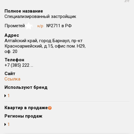
Округ
Полное название
Все
Специализированный застройщик
Район в городе
Прометей
№2711 в РФ
н/р
NaN
Все
Адрес
Алтайский край, город Барнаул, пр-кт
Красноармейский, д.15, офис пом. Н29,
Цена
₽/м²
млн ₽
оф. 20
от
до
Телефон
+7 (385) 222 ...
Общая площадь, м²
от
до
Сайт
Ссылка
Срок сдачи
Используют бренд
от
до
1
Вид объекта
Квартир в продаже
Регионы продаж
Кол-во комнат
1