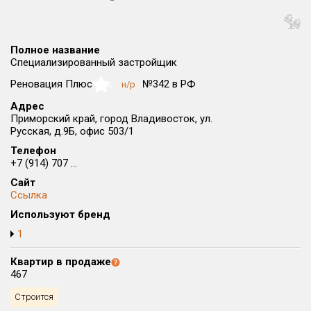
Округ
Все
Полное название
Район в городе
Специализированный застройщик
Все
Реновация Плюс
№342 в РФ
н/р
NaN
Адрес
Цена
₽/м²
млн ₽
Приморский край, город Владивосток, ул.
от
до
Русская, д.9Б, офис 503/1
Телефон
Общая площадь, м²
+7 (914) 707 ...
от
до
Сайт
Ссылка
Срок сдачи
IV кв. 2029
IV кв. 2029
от
до
Используют бренд
1
Вид объекта
Квартир в продаже
467
Кол-во комнат
Строится