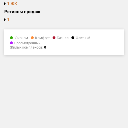
1 ЖК
Только новые
Регионы продаж
1
Оценка ЕРЗ ЖК
от
до
Эконом
Комфорт
Бизнес
Элитный
с продажами
Просмотренный
Жилых комплексов:
0
Рейтинг ЕРЗ
Найдено:
Жилых комплексов
1 из 396
Многоквартирных домов
4 из 886
Блокированных домов
0 из 1
Домов с апартаментами
0 из 4
Поселков таунхаусов
0 из 1
Блокированных домов
0 из 2