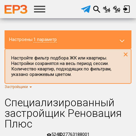
Настроены
1 параметр
×
Настройте фильтр подбора ЖК или квартиры.
Настройки сохранятся на весь период сессии.
Количество квартир, подходящих по фильтрам,
указано оранжевым цветом.
Застройщики
Регион ЖК
Приморский край
×
Специализированный
Район в регионе
застройщик Реновация
Все
Плюс
Населённый пункт
524
ID
27763188001