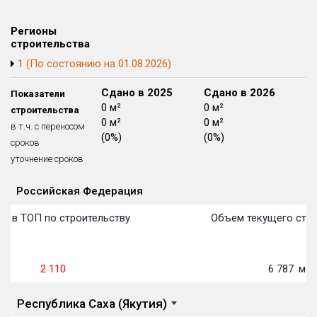
Блокированных домов
175 из 175
Регионы
Квартир, апартаментов,
строительства
блоков в БД
56 039 из 56 039
1 (По состоянию на 01.08.2026)
Сдано в 2024
Сдано в 2025
Сдано в 2026
Показатели
0 м²
0 м²
0 м²
строительства
0 м²
0 м²
0 м²
в т.ч. с переносом
(0%)
(0%)
(0%)
сроков
уточнение сроков
Российская Федерация
Объекты
Объекты
Объекты
Объекты
Объекты
Объекты
Объекты
Объекты
Объекты
Объекты
Объекты
Объекты
План сдачи:
первон
План 
План 
План 
План 
План 
План 
План 
План 
План 
План 
План 
о в ТОП по строительству
Объем текущего стро
2 110
6 787
м²
Республика Саха (Якутия)