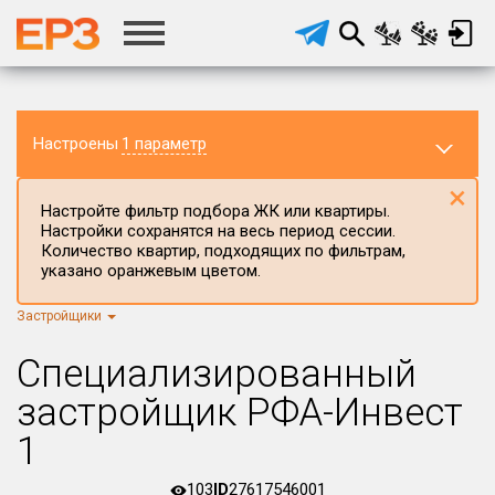
Настроены
1 параметр
×
Настройте фильтр подбора ЖК или квартиры.
Настройки сохранятся на весь период сессии.
Количество квартир, подходящих по фильтрам,
указано оранжевым цветом.
Застройщики
Регион ЖК
г.Москва
×
Специализированный
Район в регионе
застройщик РФА-Инвест
Все
1
Населённый пункт
103
ID
27617546001