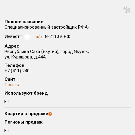
Округ
Все
Полное название
Район в городе
Специализированный застройщик РФА-
Все
Инвест 1
№2110 в РФ
н/р
NaN
Адрес
Цена
₽/м²
млн ₽
Республика Саха (Якутия), город Якутск,
от
до
ул. Курашова, д.44А
Телефон
Общая площадь, м²
+7 (411) 240 ...
от
до
Сайт
Срок сдачи
Ссылка
от
до
Используют бренд
1
Вид объекта
Квартир в продаже
Кол-во комнат
Регионы продаж
1