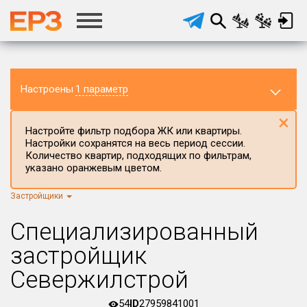
Настроены
1 параметр
×
Настройте фильтр подбора ЖК или квартиры.
Настройки сохранятся на весь период сессии.
Количество квартир, подходящих по фильтрам,
указано оранжевым цветом.
Застройщики
Регион ЖК
г.Москва
×
Специализированный
Район в регионе
застройщик
Все
Севержилстрой
Населённый пункт
54
ID
27959841001