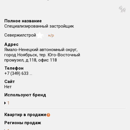
Округ
Все
Полное название
Район в городе
Специализированный застройщик
Все
Севержилстрой
н/р
NaN
Адрес
Цена
₽/м²
млн ₽
Ямало-Ненецкий автономный округ,
от
до
город Ноябрьск, тер. Юго-Восточный
промузел, д.118, офис 118
Общая площадь, м²
Телефон
от
до
+7 (349) 633 ...
Срок сдачи
Сайт
Нет
от
до
Используют бренд
Вид объекта
1
Квартир в продаже
Кол-во комнат
Регионы продаж