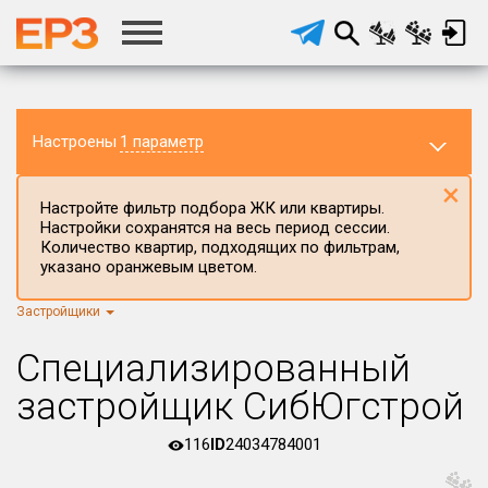
Настроены
1 параметр
×
Настройте фильтр подбора ЖК или квартиры.
Настройки сохранятся на весь период сессии.
Количество квартир, подходящих по фильтрам,
указано оранжевым цветом.
Застройщики
Регион ЖК
г.Москва
×
Специализированный
Район в регионе
застройщик СибЮгстрой
Все
116
ID
24034784001
Населённый пункт