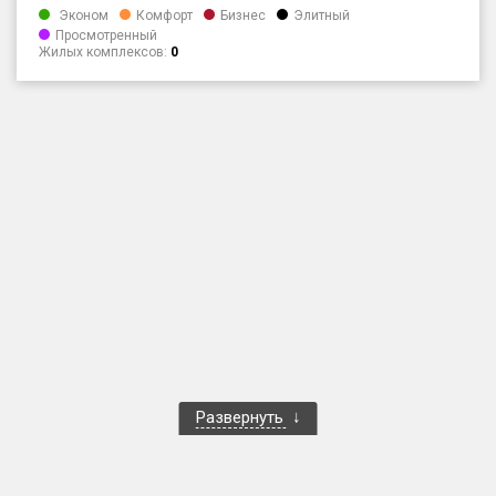
Эконом
Комфорт
Бизнес
Элитный
Только новые
Просмотренный
Жилых комплексов:
0
Оценка ЕРЗ ЖК
от
до
с продажами
Рейтинг ЕРЗ
Найдено:
Жилых комплексов
1 401 из 1 402
Многоквартирных домов
3 587 из 3 588
Блокированных домов
23 из 23
Развернуть
Домов с апартаментами
258 из 258
Поселков таунхаусов
7 из 7
Многоквартирных домов
2 из 2