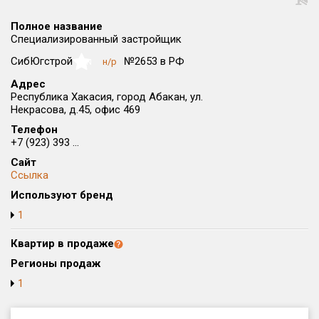
Округ
Полное название
Все
Специализированный застройщик
Район в городе
СибЮгстрой
№2653 в РФ
н/р
NaN
Все
Адрес
Республика Хакасия, город Абакан, ул.
Некрасова, д.45, офис 469
Цена
₽/м²
млн ₽
от
до
Телефон
+7 (923) 393 ...
Общая площадь, м²
Сайт
от
до
Ссылка
Используют бренд
Срок сдачи
от
до
1
Вид объекта
Квартир в продаже
Регионы продаж
1
Кол-во комнат