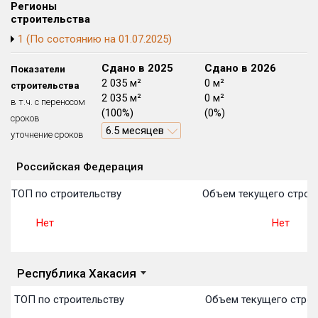
Регионы
Блокированных домов
175 из 175
строительства
Квартир, апартаментов,
1 (По состоянию на 01.07.2025)
блоков в БД
56 039 из 56 039
Сдано в 2024
Сдано в 2025
Сдано в 2026
Показатели
0 м²
2 035 м²
0 м²
строительства
0 м²
2 035 м²
0 м²
в т.ч. с переносом
(0%)
(100%)
(0%)
сроков
6.5 месяцев
уточнение сроков
Российская Федерация
Объекты
Объекты
Объекты
Объекты
Объекты
Объекты
Объекты
Объекты
Объекты
Объекты
Объекты
План 
План 
План 
План 
План 
План 
План 
План 
План 
План 
План 
в ТОП по строительству
Объем текущего строит
Нет
Нет
Республика Хакасия
 в ТОП по строительству
Объем текущего строи