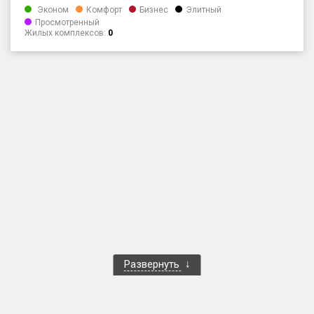
Эконом
Комфорт
Бизнес
Элитный
Только новые
Просмотренный
Жилых комплексов:
0
Оценка ЕРЗ ЖК
от
до
с продажами
Рейтинг ЕРЗ
Найдено:
Жилых комплексов
1 400 из 1 401
Многоквартирных домов
3 586 из 3 585
Блокированных домов
23 из 23
Развернуть
Домов с апартаментами
258 из 258
Поселков таунхаусов
7 из 7
Многоквартирных домов
2 из 2