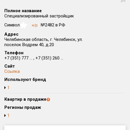
Округ
Полное название
Все
Специализированный застройщик
Район в городе
Символ
№2482 в РФ
н/р
NaN
Все
Адрес
Челябинская область, г. Челябинск, ул.
поселок Водрем 40, д.20
Цена
₽/м²
млн ₽
от
до
Телефон
+7 (351) 777 ... , +7 (351) 260 ...
Общая площадь, м²
Сайт
от
до
Ссылка
Используют бренд
Срок сдачи
от
до
1
Вид объекта
Квартир в продаже
Регионы продаж
1
Кол-во комнат