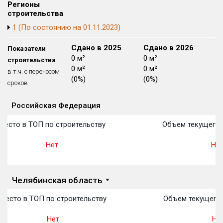
Регионы
Блокированных домов
175 из 175
строительства
Квартир, апартаментов,
1 (По состоянию на 01.11.2023)
блоков в БД
56 039 из 56 039
Сдано в 2024
Сдано в 2025
Сдано в 2026
Показатели
0 м²
0 м²
0 м²
строительства
0 м²
0 м²
0 м²
в т.ч. с переносом
(0%)
(0%)
(0%)
сроков
Российская Федерация
Объекты
Объекты
Объекты
Объекты
Объекты
Объекты
Объекты
Объекты
Объекты
Объекты
Объекты
План 
План 
План 
План 
План 
План 
План 
План 
План 
План 
План 
есто в ТОП по строительству
Объем текущего с
Нет
Нет
Челябинская область
Место в ТОП по строительству
Объем текущего 
Нет
Нет