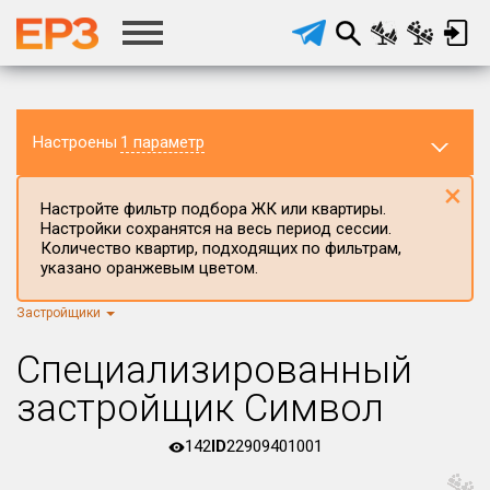
Настроены
1 параметр
×
Настройте фильтр подбора ЖК или квартиры.
Настройки сохранятся на весь период сессии.
Количество квартир, подходящих по фильтрам,
указано оранжевым цветом.
Застройщики
Регион ЖК
г.Москва
×
Специализированный
Район в регионе
застройщик Символ
Все
142
ID
22909401001
Населённый пункт