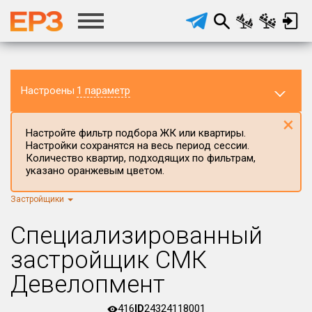
Настроены
1 параметр
×
Настройте фильтр подбора ЖК или квартиры.
Настройки сохранятся на весь период сессии.
Количество квартир, подходящих по фильтрам,
указано оранжевым цветом.
Застройщики
Регион ЖК
г.Москва
×
Специализированный
Район в регионе
застройщик СМК
Все
Девелопмент
Населённый пункт
416
ID
24324118001