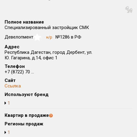
Округ
Все
Полное название
Район в городе
Специализированный застройщик СМК
Все
Девелопмент
№1286 в РФ
н/р
NaN
Адрес
Цена
₽/м²
млн ₽
Республика Дагестан, город Дербент, ул.
от
до
Ю. Гагарина, д.14, офис 1
Телефон
Общая площадь, м²
+7 (8722) 70 ...
от
до
Сайт
Срок сдачи
Ссылка
от
до
Используют бренд
1
Вид объекта
Квартир в продаже
Кол-во комнат
Регионы продаж
1