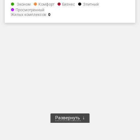
Эконом
Комфорт
Бизнес
Элитный
Только новые
Просмотренный
Жилых комплексов:
0
Оценка ЕРЗ ЖК
от
до
с продажами
Рейтинг ЕРЗ
Найдено:
Жилых комплексов
1 400 из 1 401
Многоквартирных домов
3 584 из 3 585
Блокированных домов
23 из 23
Развернуть
Домов с апартаментами
258 из 258
Поселков таунхаусов
7 из 7
Многоквартирных домов
2 из 2