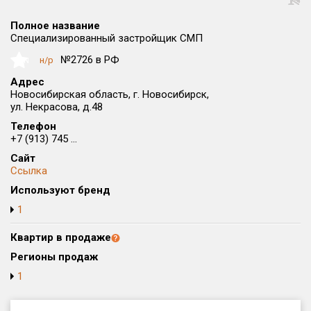
Округ
Полное название
Все
Специализированный застройщик СМП
Район в городе
№2726 в РФ
н/р
NaN
Все
Адрес
Новосибирская область, г. Новосибирск,
ул. Некрасова, д.48
Цена
₽/м²
млн ₽
от
до
Телефон
+7 (913) 745 ...
Общая площадь, м²
Сайт
от
до
Ссылка
Используют бренд
Срок сдачи
от
до
1
Вид объекта
Квартир в продаже
Регионы продаж
1
Кол-во комнат