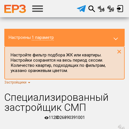
Настроены
1 параметр
×
Настройте фильтр подбора ЖК или квартиры.
Настройки сохранятся на весь период сессии.
Количество квартир, подходящих по фильтрам,
указано оранжевым цветом.
Застройщики
Регион ЖК
г.Москва
×
Специализированный
Район в регионе
застройщик СМП
Все
112
ID
26890391001
Населённый пункт