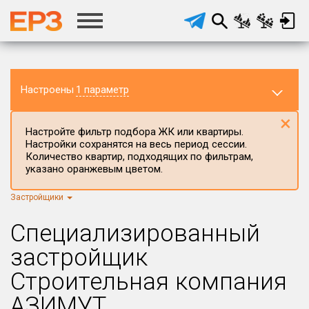
Настроены
1 параметр
×
Настройте фильтр подбора ЖК или квартиры.
Настройки сохранятся на весь период сессии.
Количество квартир, подходящих по фильтрам,
указано оранжевым цветом.
Застройщики
Регион ЖК
г.Москва
×
Специализированный
Район в регионе
застройщик
Все
Строительная компания
Населённый пункт
АЗИМУТ