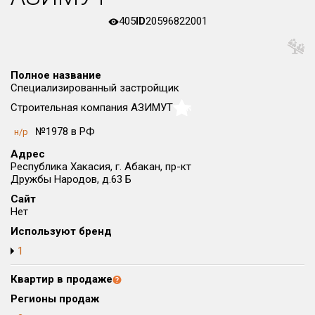
Округ
405
ID
20596822001
Все
Район в городе
Все
Полное название
Специализированный застройщик
Строительная компания АЗИМУТ
NaN
Цена
₽/м²
млн ₽
от
до
№1978 в РФ
н/р
Адрес
Общая площадь, м²
Республика Хакасия, г. Абакан, пр-кт
от
до
Дружбы Народов, д.63 Б
Срок сдачи
Сайт
от
до
Нет
Используют бренд
Вид объекта
1
Квартир в продаже
Кол-во комнат
Регионы продаж