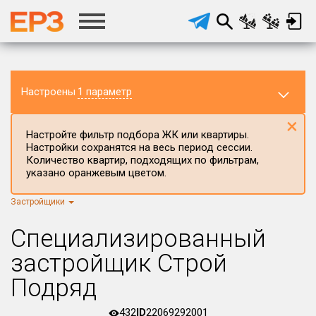
Настроены
1 параметр
×
Настройте фильтр подбора ЖК или квартиры.
Настройки сохранятся на весь период сессии.
Количество квартир, подходящих по фильтрам,
указано оранжевым цветом.
Застройщики
Регион ЖК
г.Москва
×
Специализированный
Район в регионе
застройщик Строй
Все
Подряд
Населённый пункт
432
ID
22069292001