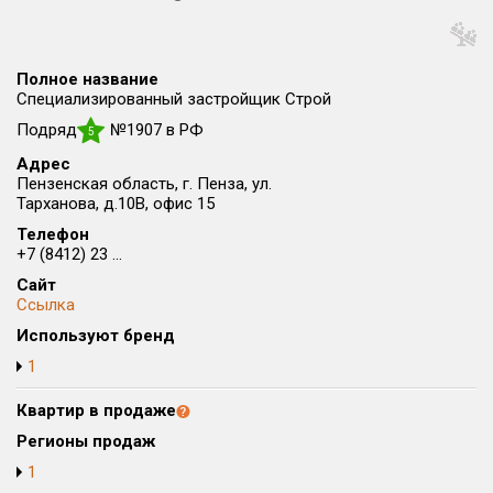
Округ
Все
Полное название
Район в городе
Специализированный застройщик Строй
Все
Подряд
№1907 в РФ
5
Адрес
Цена
₽/м²
млн ₽
Пензенская область, г. Пенза, ул.
от
до
Тарханова, д.10В, офис 15
Телефон
Общая площадь, м²
+7 (8412) 23 ...
от
до
Сайт
Ссылка
Срок сдачи
от
до
Используют бренд
1
Вид объекта
Квартир в продаже
Кол-во комнат
Регионы продаж
1