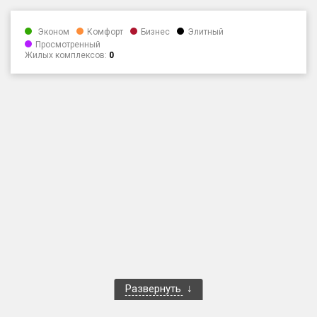
Только новые
Эконом
Комфорт
Бизнес
Элитный
Просмотренный
Оценка ЕРЗ ЖК
Жилых комплексов:
0
от
до
с продажами
Рейтинг ЕРЗ
Найдено:
Жилых комплексов
1 401 из 1 402
Многоквартирных домов
3 587 из 3 588
Блокированных домов
23 из 23
Домов с апартаментами
258 из 258
Развернуть
Поселков таунхаусов
7 из 7
Многоквартирных домов
2 из 2