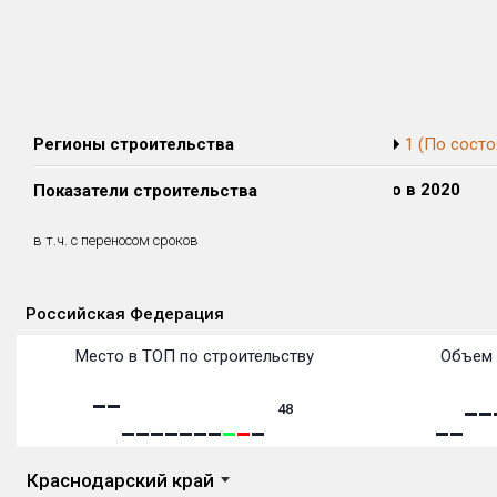
Регионы строительства
1 (По состо
Сдано в 2018
Сдано в 2019
Сдано в 2020
Показатели строительства
0 м²
0 м²
0 м²
0 м²
0 м²
0 м²
в т.ч. с переносом сроков
(0%)
(0%)
(0%)
Российская Федерация
Объекты
Объекты
Объекты
Объекты
Объекты
Объекты
Объекты
Объекты
Объекты
Объекты
Объекты
Объекты
Место в ТОП по строительству
Объем 
48
Краснодарский край