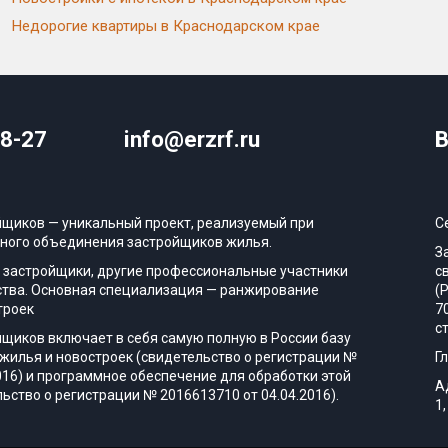
Недорогие квартиры в Краснодарском крае
08-27
info@erzrf.ru
В
йщиков — уникальный проект, реализуемый при
С
ного объединения застройщиков жилья.
З
 застройщики, другие профессиональные участники
с
тва. Основная специализация — ранжирование
(
троек
7
с
йщиков включает в себя самую полную в России базу
жилья и новостроек (свидетельство о регистрации №
Г
016) и программное обеспечение для обработки этой
А
ьство о регистрации № 2016613710 от 04.04.2016).
1,