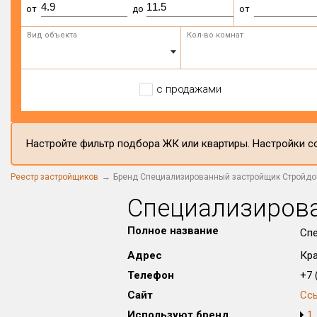
от
до
от
Вид объекта
Кол-во комнат
с продажами
Настройте фильтр подбора ЖК или квартиры. Настройки со
Реестр застройщиков
Бренд Специализированный застройщик Стройд
Специализиров
Полное название
Сп
Адрес
Кра
Телефон
+7 (
Сайт
Сс
Используют бренд
1