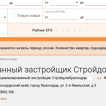
от
до
до
Оценка ЕРЗ ЖК
Только новые
от
до
Рейтинг ЕРЗ
хранятся на весь период сессии. Количество квартир, подходя
омКраснодар
анный застройщик Стройд
ециализированный застройщик СтройдомКраснодар
№
н/р
NaN
снодарский край, город Краснодар, ул. 2-я Ямальская, д.3
800) 550 ...
ылка