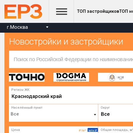
ТОП застройщиков
ТОП н
г.Москва
Новостройки и застройщики
Регион ЖК
Краснодарский край
Населённый пункт
Округ
Все
Цена
Общая площадь, м
₽/м²
млн ₽