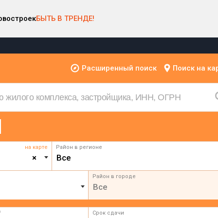
овостроек
БЫТЬ В ТРЕНДЕ!
Расширенный поиск
Поиск на ка
на карте
Район в регионе
×
Все
Район в городе
Все
²
Срок сдачи