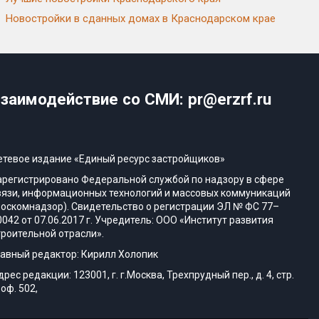
Новостройки в сданных домах в Краснодарском крае
заимодействие со СМИ: pr@erzrf.ru
етевое издание «Единый ресурс застройщиков»
арегистрировано Федеральной службой по надзору в сфере
вязи, информационных технологий и массовых коммуникаций
Роскомнадзор). Свидетельство о регистрации ЭЛ № ФС 77–
0042 от 07.06.2017 г. Учредитель: ООО «Институт развития
троительной отрасли».
лавный редактор: Кирилл Холопик
дрес редакции: 123001, г. г.Москва, Трехпрудный пер., д. 4, стр.
 оф. 502,