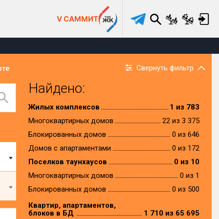
V САММИТ
Свернуть фильтр
рте
Найдено:
Жилых комплексов
1 из 783
Многоквартирных домов
22 из 3 375
Блокированных домов
0 из 646
Домов с апартаментами
0 из 172
Поселков таунхаусов
0 из 10
Многоквартирных домов
0 из 1
Блокированных домов
0 из 500
Квартир, апартаментов,
блоков в БД
1 710 из 65 695