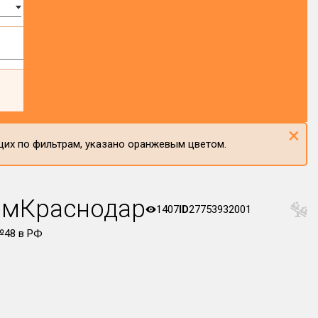
×
щих по фильтрам, указано оранжевым цветом.
омКраснодар
1407
ID
27753932001
48 в РФ