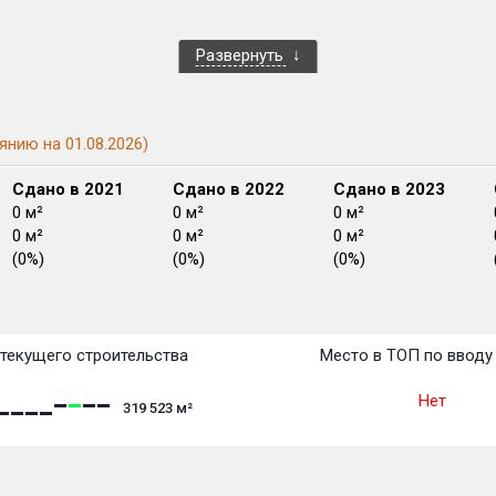
Развернуть
янию на 01.08.2026)
Сдано в 2021
Сдано в 2022
Сдано в 2023
0 м²
0 м²
0 м²
0 м²
0 м²
0 м²
(0%)
(0%)
(0%)
План сдачи:
перв
План
План
План
План
План
План
План
План
План
План
План
текущего строительства
Место в ТОП по вводу
Нет
319 523
м²