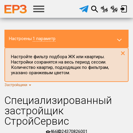
Настроены
1 параметр
×
Настройте фильтр подбора ЖК или квартиры.
Настройки сохранятся на весь период сессии.
Количество квартир, подходящих по фильтрам,
указано оранжевым цветом.
Застройщики
Регион ЖК
г.Москва
×
Специализированный
Район в регионе
застройщик
Все
СтройСервис
Населённый пункт
466
ID
24370826001