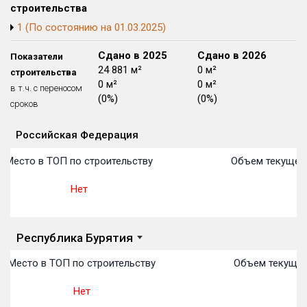
строительства
Блокированных домов
175 из 175
1 (По состоянию на 01.03.2025)
Квартир, апартаментов,
блоков в БД
56 039 из 56 039
Сдано в 2024
Сдано в 2025
Сдано в 2026
Показатели
22 859 м²
24 881 м²
0 м²
строительства
0 м²
0 м²
0 м²
в т.ч. с переносом
(0%)
(0%)
(0%)
сроков
Российская Федерация
Объекты
Объекты
Объекты
Объекты
Объекты
Объекты
Объекты
Объекты
Объекты
Объекты
Объекты
План 
План 
План 
План 
План 
План 
План 
План 
План 
План 
План 
Место в ТОП по строительству
Объем текущего
Нет
Не
Республика Бурятия
Место в ТОП по строительству
Объем текущего
Нет
Н