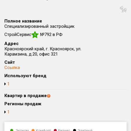
Округ
Все
Полное название
Район в городе
Специализированный застройщик
Все
СтройСервис
№792 в РФ
5
Адрес
Цена
₽/м²
млн ₽
Красноярский край, г. Красноярск, ул.
от
до
Карамзина, д.20, офис 321
Сайт
Общая площадь, м²
Ссылка
от
до
Используют бренд
Срок сдачи
1
от
до
Квартир в продаже
Вид объекта
Регионы продаж
1
Кол-во комнат
Эконом
Комфорт
Бизнес
Элитный