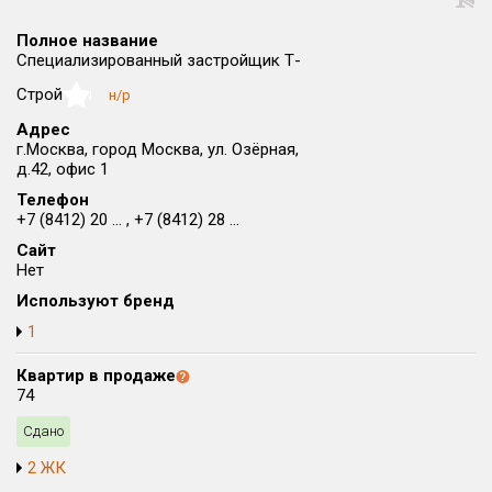
Округ
Полное название
Все
Специализированный застройщик Т-
Район в городе
Строй
н/р
NaN
Все
Адрес
г.Москва, город Москва, ул. Озёрная,
д.42, офис 1
Цена
₽/м²
млн ₽
от
до
Телефон
+7 (8412) 20 ... , +7 (8412) 28 ...
Общая площадь, м²
Сайт
от
до
Нет
Используют бренд
Срок сдачи
от
до
1
Вид объекта
Квартир в продаже
74
Сдано
Кол-во комнат
2 ЖК