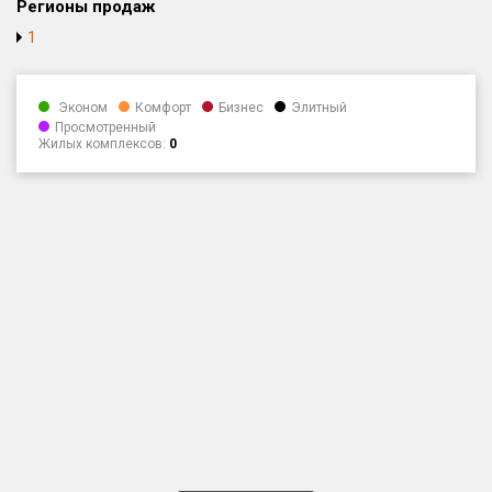
Регионы продаж
Только новые
1
Оценка ЕРЗ ЖК
от
до
Эконом
Комфорт
Бизнес
Элитный
Просмотренный
Жилых комплексов:
0
с продажами
Рейтинг ЕРЗ
Найдено:
Жилых комплексов
2 из 175
Многоквартирных домов
11 из 500
Блокированных домов
0 из 7
Домов с апартаментами
0 из 1
Поселков таунхаусов
0 из 2
Блокированных домов
0 из 5