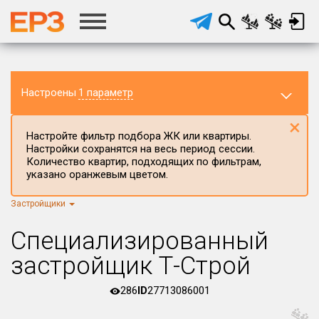
Настроены
1 параметр
×
Настройте фильтр подбора ЖК или квартиры.
Настройки сохранятся на весь период сессии.
Количество квартир, подходящих по фильтрам,
указано оранжевым цветом.
Застройщики
Регион ЖК
Пензенская область
×
Специализированный
Район в регионе
застройщик Т-Строй
Все
286
ID
27713086001
Населённый пункт