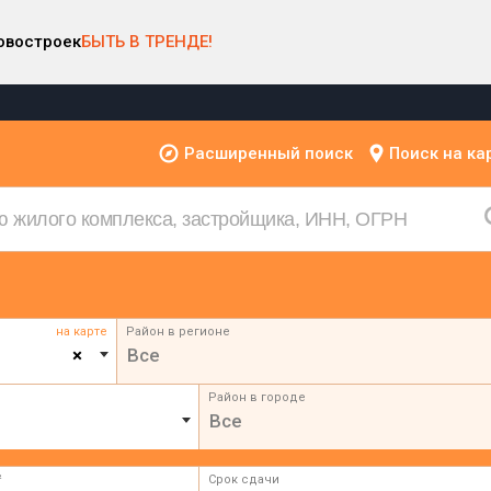
овостроек
БЫТЬ В ТРЕНДЕ!
Расширенный поиск
Поиск на ка
на карте
Район в регионе
×
Все
Район в городе
Все
²
Срок сдачи