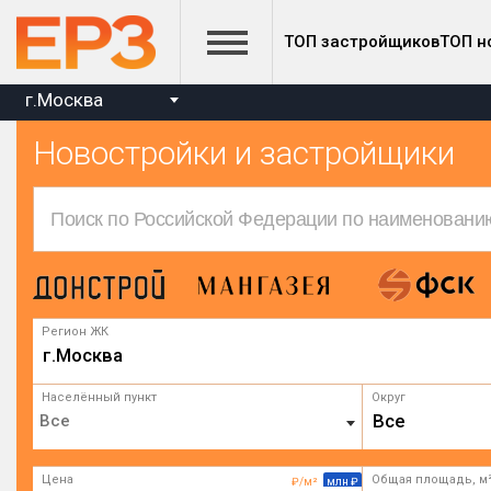
ТОП застройщиков
ТОП н
г.Москва
Новостройки и застройщики
Регион ЖК
г.Москва
Населённый пункт
Округ
Все
Цена
Общая площадь, м
₽/м²
млн ₽