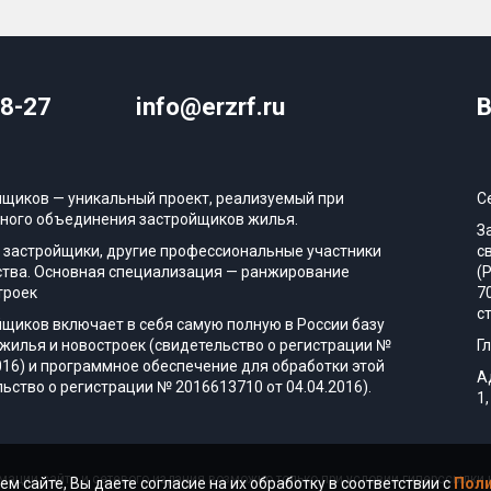
08-27
info@erzrf.ru
В
йщиков — уникальный проект, реализуемый при
С
ного объединения застройщиков жилья.
З
 застройщики, другие профессиональные участники
с
тва. Основная специализация — ранжирование
(
троек
7
с
йщиков включает в себя самую полную в России базу
жилья и новостроек (свидетельство о регистрации №
Г
016) и программное обеспечение для обработки этой
А
ьство о регистрации № 2016613710 от 04.04.2016).
1,
ации сайта и сетевого издания возможно только при условии гиперссылки н
ем сайте, Вы даете согласие на их обработку в соответствии с
Поли