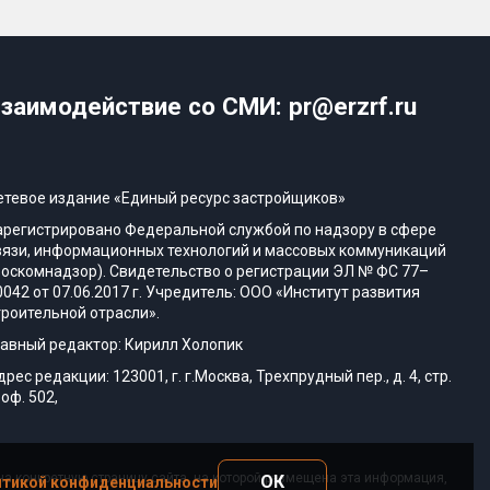
заимодействие со СМИ: pr@erzrf.ru
етевое издание «Единый ресурс застройщиков»
арегистрировано Федеральной службой по надзору в сфере
вязи, информационных технологий и массовых коммуникаций
Роскомнадзор). Свидетельство о регистрации ЭЛ № ФС 77–
0042 от 07.06.2017 г. Учредитель: ООО «Институт развития
троительной отрасли».
лавный редактор: Кирилл Холопик
дрес редакции: 123001, г. г.Москва, Трехпрудный пер., д. 4, стр.
 оф. 502,
а конкретную страницу сайта, на которой размещена эта информация,
ОК
тикой конфиденциальности