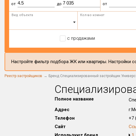
от
до
от
Вид объекта
Кол-во комнат
с продажами
Настройте фильтр подбора ЖК или квартиры. Настройки со
Реестр застройщиков
Бренд Специализированный застройщик Универс
Специализиров
Полное название
Спе
Адрес
г.М
Телефон
+7 (
Сайт
Сс
Используют бренд
1