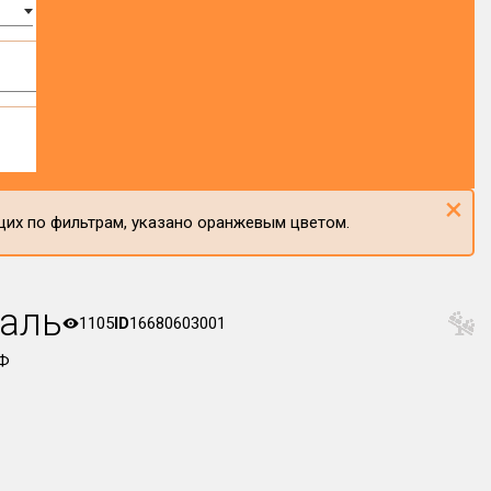
×
щих по фильтрам, указано оранжевым цветом.
аль
1105
ID
16680603001
РФ