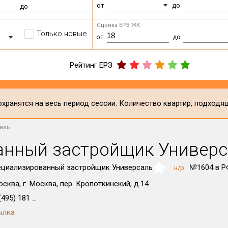
от
до
до
Оценка ЕРЗ ЖК
Только новые
от
до
Рейтинг ЕРЗ
хранятся на весь период сессии. Количество квартир, подходя
аль
анный застройщик Универс
циализированный застройщик Универсаль
№1604 в 
н/р
NaN
осква, г. Москва, пер. Кропоткинский, д.14
495) 181 ...
ылка