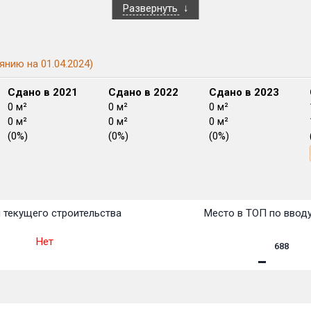
Развернуть
янию на 01.04.2024)
Сдано в 2021
Сдано в 2022
Сдано в 2023
0 м²
0 м²
0 м²
0 м²
0 м²
0 м²
(0%)
(0%)
(0%)
План
План
План
План
План
План
План
План
План
План
План
 текущего строительства
Место в ТОП по ввод
Нет
688