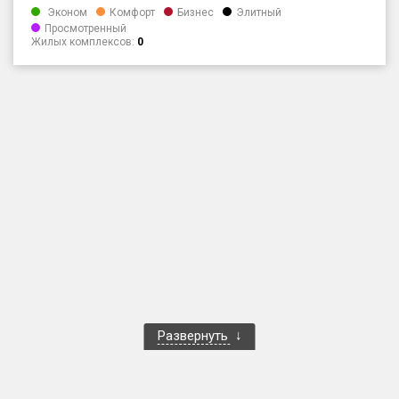
Эконом
Комфорт
Бизнес
Элитный
Только новые
Просмотренный
Жилых комплексов:
0
Оценка ЕРЗ ЖК
от
до
с продажами
Рейтинг ЕРЗ
Найдено:
Жилых комплексов
1 400 из 1 401
Многоквартирных домов
3 584 из 3 585
Блокированных домов
23 из 23
Развернуть
Домов с апартаментами
258 из 258
Поселков таунхаусов
7 из 7
Многоквартирных домов
2 из 2