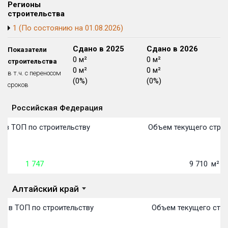
Регионы
Блокированных домов
175 из 175
строительства
Квартир, апартаментов,
1 (По состоянию на 01.08.2026)
блоков в БД
56 039 из 56 039
Сдано в 2024
Сдано в 2025
Сдано в 2026
Показатели
0 м²
0 м²
0 м²
строительства
0 м²
0 м²
0 м²
в т.ч. с переносом
(0%)
(0%)
(0%)
сроков
Российская Федерация
Объекты
Объекты
Объекты
Объекты
Объекты
Объекты
Объекты
Объекты
Объекты
Объекты
Объекты
Объекты
План сдачи:
первон
План 
План 
План 
План 
План 
План 
План 
План 
План 
План 
План 
 в ТОП по строительству
Объем текущего строи
1 747
9 710
м²
Алтайский край
о в ТОП по строительству
Объем текущего стро