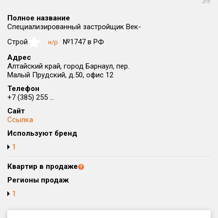
Округ
Полное название
Все
Специализированный застройщик Век-
Район в городе
Строй
№1747 в РФ
н/р
NaN
Все
Адрес
Алтайский край, город Барнаул, пер.
Малый Прудский, д.50, офис 12
Цена
₽/м²
млн ₽
от
до
Телефон
+7 (385) 255 ...
Общая площадь, м²
Сайт
от
до
Ссылка
Используют бренд
Срок сдачи
от
до
1
Вид объекта
Квартир в продаже
Регионы продаж
1
Кол-во комнат