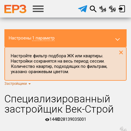
Настроены
1 параметр
×
Настройте фильтр подбора ЖК или квартиры.
Настройки сохранятся на весь период сессии.
Количество квартир, подходящих по фильтрам,
указано оранжевым цветом.
Застройщики
Регион ЖК
г.Москва
×
Специализированный
Район в регионе
застройщик Век-Строй
Все
144
ID
28139035001
Населённый пункт