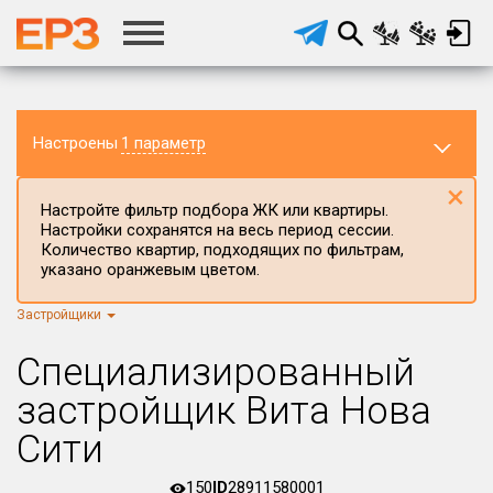
Настроены
1 параметр
×
Настройте фильтр подбора ЖК или квартиры.
Настройки сохранятся на весь период сессии.
Количество квартир, подходящих по фильтрам,
указано оранжевым цветом.
Застройщики
Регион ЖК
г.Москва
×
Специализированный
Район в регионе
застройщик Вита Нова
Все
Сити
Населённый пункт
150
ID
28911580001