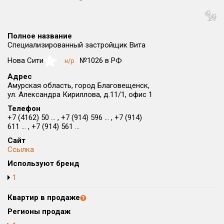
Округ
Все
Полное название
Район в городе
Специализированный застройщик Вита
Все
Нова Сити
№1026 в РФ
н/р
NaN
Адрес
Цена
₽/м²
млн ₽
Амурская область, город Благовещенск,
от
до
ул. Александра Кириллова, д.11/1, офис 1
Телефон
Общая площадь, м²
+7 (4162) 50 ... , +7 (914) 596 ... , +7 (914)
от
до
611 ... , +7 (914) 561 ...
Срок сдачи
Сайт
Ссылка
от
до
Используют бренд
Вид объекта
1
Квартир в продаже
Кол-во комнат
Регионы продаж