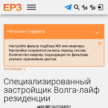
Настроены
1 параметр
×
Настройте фильтр подбора ЖК или квартиры.
Настройки сохранятся на весь период сессии.
Количество квартир, подходящих по фильтрам,
указано оранжевым цветом.
Застройщики
Регион ЖК
Ярославская область
×
Специализированный
Район в регионе
застройщик Волга-лайф
Все
резиденции
Населённый пункт
864
ID
15623568001