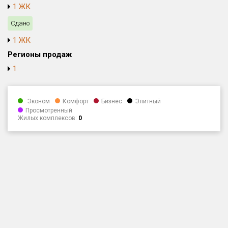
1 ЖК
Только новые
Сдано
Оценка ЕРЗ ЖК
1 ЖК
от
до
Регионы продаж
1
с продажами
Эконом
Комфорт
Бизнес
Элитный
Рейтинг ЕРЗ
Просмотренный
Жилых комплексов:
0
Найдено:
Жилых комплексов
1 из 390
Многоквартирных домов
2 из 836
Блокированных домов
0 из 59
Домов с апартаментами
0 из 1
Поселков таунхаусов
0 из 3
Блокированных домов
0 из 25