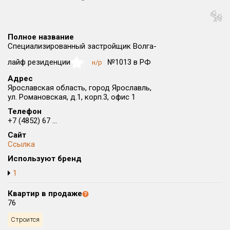
Округ
Все
Полное название
Район в городе
Специализированный застройщик Волга-
Все
лайф резиденции
№1013 в РФ
н/р
NaN
Адрес
Цена
₽/м²
млн ₽
Ярославская область, город Ярославль,
от
до
ул. Романовская, д.1, корп.3, офис 1
Телефон
Общая площадь, м²
+7 (4852) 67 ...
от
до
Сайт
Ссылка
Срок сдачи
от
до
Используют бренд
1
Вид объекта
Квартир в продаже
76
Кол-во комнат
Строится