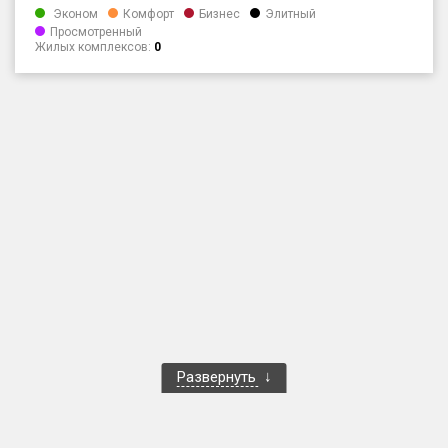
Эконом
Комфорт
Бизнес
Элитный
Только новые
Просмотренный
Жилых комплексов:
0
Оценка ЕРЗ ЖК
от
до
с продажами
Рейтинг ЕРЗ
Найдено:
Жилых комплексов
1 401 из 1 402
Многоквартирных домов
3 587 из 3 588
Блокированных домов
23 из 23
Развернуть
Домов с апартаментами
258 из 258
Поселков таунхаусов
7 из 7
Многоквартирных домов
2 из 2