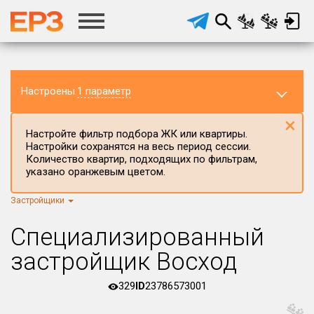
Настроены
1 параметр
×
Настройте фильтр подбора ЖК или квартиры.
Настройки сохранятся на весь период сессии.
Количество квартир, подходящих по фильтрам,
указано оранжевым цветом.
Застройщики
Регион ЖК
г.Москва
×
Специализированный
Район в регионе
застройщик Восход
Все
329
ID
23786573001
Населённый пункт