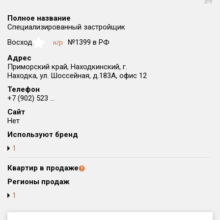
Округ
Полное название
Все
Специализированный застройщик
Район в городе
Восход
№1399 в РФ
н/р
NaN
Все
Адрес
Приморский край, Находкинский, г.
Находка, ул. Шоссейная, д.183А, офис 12
Цена
₽/м²
млн ₽
от
до
Телефон
+7 (902) 523 ...
Общая площадь, м²
Сайт
от
до
Нет
Используют бренд
Срок сдачи
от
до
1
Вид объекта
Квартир в продаже
Регионы продаж
1
Кол-во комнат