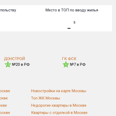
ительству
Место в ТОП по вводу жилья
5
ДОНСТРОЙ
ГК ФСК
№20 в РФ
№7 в РФ
4.5
4
оскве
Новостройки на карте Москвы
скве
Топ ЖК Москвы
скве
Недорогие квартиры в Москве
Москве
Квартиры с отделкой в Москве