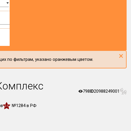
×
щих по фильтрам, указано оранжевым цветом.
Комплекс
798
ID
20988249001
ов
№1284 в РФ
0.5