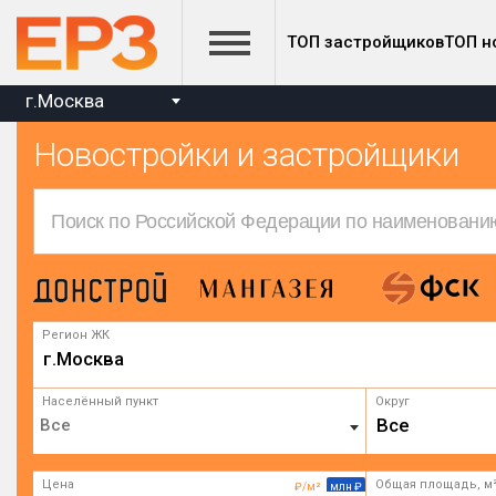
ТОП застройщиков
ТОП н
г.Москва
Новостройки и застройщики
Регион ЖК
г.Москва
Населённый пункт
Округ
Все
Цена
Общая площадь, м
₽/м²
млн ₽