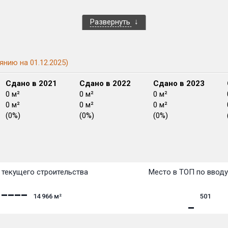
Развернуть
янию на 01.12.2025)
Сдано в 2021
Сдано в 2022
Сдано в 2023
0 м²
0 м²
0 м²
0 м²
0 м²
0 м²
(0%)
(0%)
(0%)
План
План
План
План
План
План
План
План
План
План
План
текущего строительства
Место в ТОП по ввод
14 966
м²
501