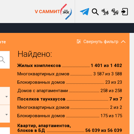
V САММИТ
Свернуть фильтр
рте
Найдено:
Жилых комплексов
1 401 из 1 402
Многоквартирных домов
3 587 из 3 588
Блокированных домов
23 из 23
Домов с апартаментами
258 из 258
Поселков таунхаусов
7 из 7
Многоквартирных домов
2 из 2
Блокированных домов
175 из 175
Квартир, апартаментов,
блоков в БД
56 039 из 56 039