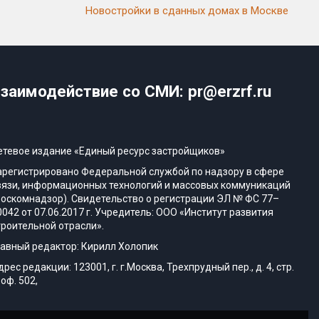
Новостройки в сданных домах в Москве
заимодействие со СМИ: pr@erzrf.ru
етевое издание «Единый ресурс застройщиков»
арегистрировано Федеральной службой по надзору в сфере
вязи, информационных технологий и массовых коммуникаций
Роскомнадзор). Свидетельство о регистрации ЭЛ № ФС 77–
0042 от 07.06.2017 г. Учредитель: ООО «Институт развития
троительной отрасли».
лавный редактор: Кирилл Холопик
дрес редакции: 123001, г. г.Москва, Трехпрудный пер., д. 4, стр.
 оф. 502,