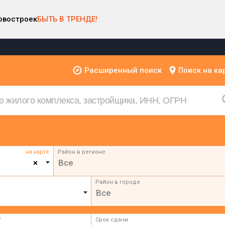
овостроек
БЫТЬ В ТРЕНДЕ!
Расширенный поиск
Поиск на ка
на карте
Район в регионе
×
Все
Район в городе
Все
²
Срок сдачи