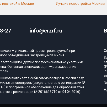
с ипотекой в Москве
Лучшие новостройки Москвы
08-27
info@erzrf.ru
В
йщиков — уникальный проект, реализуемый при
С
ного объединения застройщиков жилья.
З
 застройщики, другие профессиональные участники
с
тва. Основная специализация — ранжирование
(
троек
7
с
йщиков включает в себя самую полную в России базу
жилья и новостроек (свидетельство о регистрации №
Г
016) и программное обеспечение для обработки этой
А
ьство о регистрации № 2016613710 от 04.04.2016).
1,