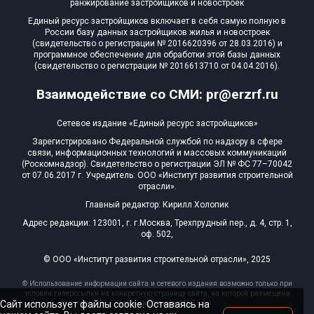
ранжирование застройщиков и новостроек
Единый ресурс застройщиков включает в себя самую полную в
России базу данных застройщиков жилья и новостроек
(свидетельство о регистрации № 2016620396 от 28.03.2016) и
программное обеспечение для обработки этой базы данных
(свидетельство о регистрации № 2016613710 от 04.04.2016).
Взаимодействие со СМИ: pr@erzrf.ru
Сетевое издание «Единый ресурс застройщиков»
Зарегистрировано Федеральной службой по надзору в сфере
связи, информационных технологий и массовых коммуникаций
(Роскомнадзор). Свидетельство о регистрации ЭЛ № ФС 77–70042
от 07.06.2017 г. Учредитель: ООО «Институт развития строительной
отрасли».
Главный редактор: Кирилл Холопик
Адрес редакции: 123001, г. г.Москва, Трехпрудный пер., д. 4, стр. 1,
оф. 502,
© ООО «Институт развития строительной отрасли», 2025
© Использование информации сайта и сетевого издания возможно только при
условии гиперссылки на конкретную страницу сайта, на которой размещена
Сайт использует файлы cookie. Оставаясь на
эта информация, 2025