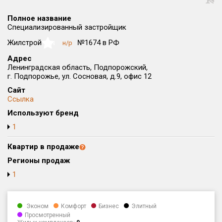
Округ
Полное название
Все
Специализированный застройщик
Район в городе
Жилстрой
№1674 в РФ
н/р
NaN
Все
Адрес
Ленинградская область, Подпорожский,
г. Подпорожье, ул. Сосновая, д.9, офис 12
Цена
₽/м²
млн ₽
от
до
Сайт
Ссылка
Общая площадь, м²
Используют бренд
от
до
1
Срок сдачи
Квартир в продаже
от
до
Регионы продаж
Вид объекта
1
Кол-во комнат
Эконом
Комфорт
Бизнес
Элитный
Просмотренный