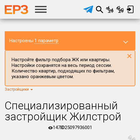
Настроены
1 параметр
×
Настройте фильтр подбора ЖК или квартиры.
Настройки сохранятся на весь период сессии.
Количество квартир, подходящих по фильтрам,
указано оранжевым цветом.
Застройщики
Регион ЖК
г.Москва
×
Специализированный
Район в регионе
застройщик Жилстрой
Все
147
ID
25097936001
Населённый пункт