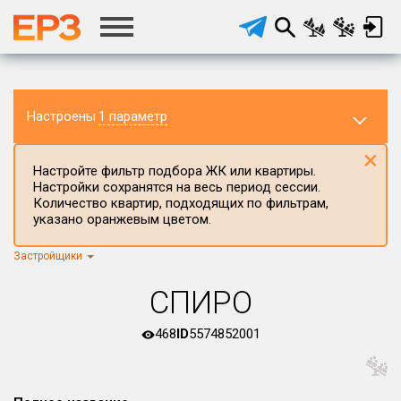
Настроены
1 параметр
×
Настройте фильтр подбора ЖК или квартиры.
Настройки сохранятся на весь период сессии.
Количество квартир, подходящих по фильтрам,
указано оранжевым цветом.
Застройщики
Регион ЖК
г.Москва
×
СПИРО
Район в регионе
Все
468
ID
5574852001
Населённый пункт