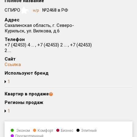
Полное название
Округ
СПИРО
№2468 в РФ
н/р
NaN
Все
Адрес
Сахалинская область, г. Северо-
Район в городе
Курильск, ул. Вилкова, д.6
Все
Телефон
+7 (42453) 4 ... , +7 (42453) 2 ... , +7 (42453)
Цена
₽/м²
млн ₽
2 ...
от
до
Сайт
Ссылка
Общая площадь, м²
Используют бренд
от
до
1
Срок сдачи
от
до
Квартир в продаже
Регионы продаж
Вид объекта
1
Кол-во комнат
Эконом
Комфорт
Бизнес
Элитный
Просмотренный