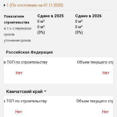
1 (По состоянию на 01.11.2020)
Блокированных домов
175 из 175
Квартир, апартаментов,
Сдано в 2024
Сдано в 2025
Сдано в 2026
Показатели
блоков в БД
56 039 из 56 039
0 м²
0 м²
0 м²
строительства
0 м²
0 м²
0 м²
в т.ч. с переносом
(0%)
(0%)
(0%)
сроков
уточнение сроков
Российская Федерация
Объекты
Объекты
Объекты
Объекты
Объекты
Объекты
Объекты
Объекты
Объекты
Объекты
Объекты
План 
План 
План 
План 
План 
План 
План 
План 
План 
План 
План 
о в ТОП по строительству
Объем текущего стро
Нет
Нет
Камчатский край
 в ТОП по строительству
Объем текущего строи
Нет
Нет