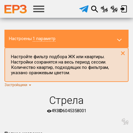
Настроены
1 параметр
×
Настройте фильтр подбора ЖК или квартиры.
Настройки сохранятся на весь период сессии.
Количество квартир, подходящих по фильтрам,
указано оранжевым цветом.
Застройщики
Регион ЖК
г.Москва
×
Стрела
Район в регионе
Все
493
ID
6045358001
Населённый пункт