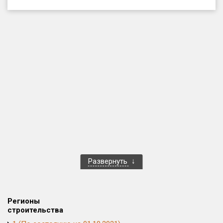
Только новые
Оценка ЕРЗ ЖК
от
до
с продажами
Рейтинг ЕРЗ
Найдено:
Жилых комплексов
1 401 из 1 402
Развернуть
Многоквартирных домов
3 587 из 3 588
Блокированных домов
23 из 23
Домов с апартаментами
258 из 258
Регионы
Поселков таунхаусов
7 из 7
строительства
Многоквартирных домов
2 из 2