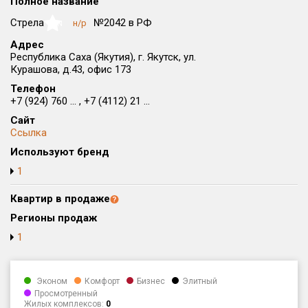
Полное название
Округ
Стрела
№2042 в РФ
н/р
NaN
Все
Адрес
Республика Саха (Якутия), г. Якутск, ул.
Район в городе
Курашова, д.43, офис 173
Все
Телефон
+7 (924) 760 ... , +7 (4112) 21 ...
Цена
₽/м²
млн ₽
Сайт
от
до
Ссылка
Общая площадь, м²
Используют бренд
от
до
1
Срок сдачи
Квартир в продаже
от
до
Регионы продаж
Вид объекта
1
Кол-во комнат
Эконом
Комфорт
Бизнес
Элитный
Просмотренный
Жилых комплексов:
0