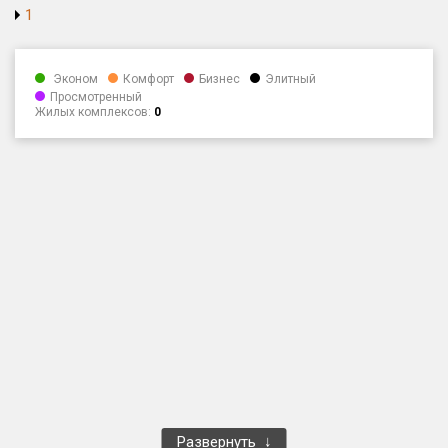
1
Только новые
Оценка ЕРЗ ЖК
Эконом
Комфорт
Бизнес
Элитный
от
до
Просмотренный
Жилых комплексов:
0
с продажами
Рейтинг ЕРЗ
Найдено:
Жилых комплексов
1 401 из 1 402
Многоквартирных домов
3 587 из 3 588
Блокированных домов
23 из 23
Домов с апартаментами
258 из 258
Поселков таунхаусов
7 из 7
Многоквартирных домов
2 из 2
Развернуть