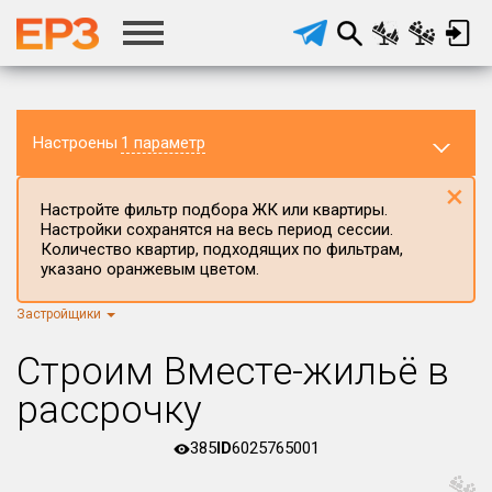
Настроены
1 параметр
×
Настройте фильтр подбора ЖК или квартиры.
Настройки сохранятся на весь период сессии.
Количество квартир, подходящих по фильтрам,
указано оранжевым цветом.
Застройщики
Регион ЖК
г.Москва
×
Строим Вместе-жильё в
Район в регионе
рассрочку
Все
385
ID
6025765001
Населённый пункт