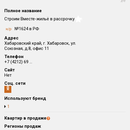
Округ
Полное название
Все
Строим Вместе-жильё в рассрочку
NaN
Район в городе
№1624 в РФ
н/р
Все
Адрес
Хабаровский край, г. Хабаровск, ул.
Цена
₽/м²
млн ₽
Союзная, д.8, офис 11
от
до
Телефон
+7 (4212) 69 ...
Общая площадь, м²
Сайт
от
до
Нет
Срок сдачи
Соц. сети
от
до
Используют бренд
Вид объекта
1
Кол-во комнат
Квартир в продаже
Регионы продаж