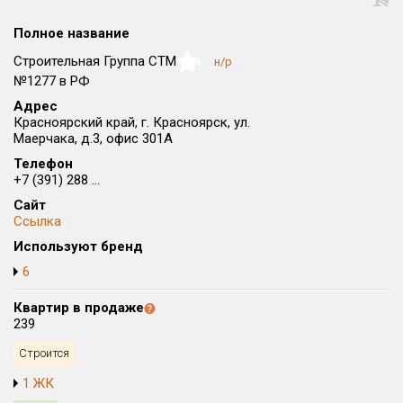
Округ
Полное название
Все
Строительная Группа СТМ
н/р
NaN
Район в городе
№1277 в РФ
Все
Адрес
Красноярский край, г. Красноярск, ул.
Маерчака, д.3, офис 301А
Цена
₽/м²
млн ₽
Телефон
от
до
+7 (391) 288 ...
Общая площадь, м²
Сайт
от
до
Ссылка
Используют бренд
Срок сдачи
Сдан в 2015
IV кв. 2026
от
до
6
Вид объекта
Квартир в продаже
239
Строится
Кол-во комнат
1 ЖК