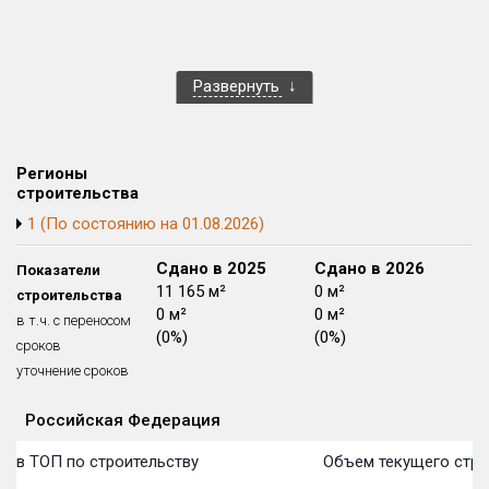
Блокированных домов
0 из 7
Квартир, апартаментов,
блоков в БД
239 из 13 339
Развернуть
Регионы
строительства
1 (По состоянию на 01.08.2026)
Сдано в 2024
Сдано в 2025
Сдано в 2026
Показатели
0 м²
11 165 м²
0 м²
строительства
0 м²
0 м²
0 м²
в т.ч. с переносом
(0%)
(0%)
(0%)
сроков
уточнение сроков
Российская Федерация
Объекты
Объекты
Объекты
Объекты
Объекты
Объекты
Объекты
Объекты
Объекты
Объекты
Объекты
Объекты
План сдачи:
первон
План 
План 
План 
План 
План 
План 
План 
План 
План 
План 
План 
 в ТОП по строительству
Объем текущего строи