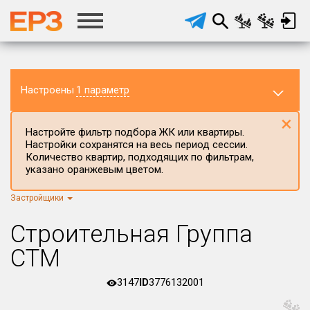
Настроены
1 параметр
×
Настройте фильтр подбора ЖК или квартиры.
Настройки сохранятся на весь период сессии.
Количество квартир, подходящих по фильтрам,
указано оранжевым цветом.
Застройщики
Регион ЖК
Красноярский край
×
Строительная Группа
Район в регионе
СТМ
Все
3147
ID
3776132001
Населённый пункт