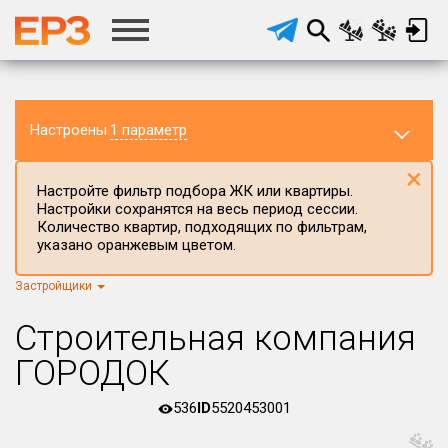
Настроены
1 параметр
×
Настройте фильтр подбора ЖК или квартиры.
Настройки сохранятся на весь период сессии.
Количество квартир, подходящих по фильтрам,
указано оранжевым цветом.
Застройщики
Регион ЖК
г.Москва
×
Строительная компания
Район в регионе
ГОРОДОК
Все
536
ID
5520453001
Населённый пункт