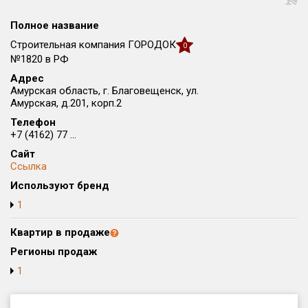
Округ
Полное название
Все
Строительная компания ГОРОДОК
0
Район в городе
№1820 в РФ
Все
Адрес
Амурская область, г. Благовещенск, ул.
Амурская, д.201, корп.2
Цена
₽/м²
млн ₽
Телефон
от
до
+7 (4162) 77 ...
Общая площадь, м²
Сайт
от
до
Ссылка
Используют бренд
Срок сдачи
1
от
до
Квартир в продаже
Вид объекта
Регионы продаж
1
Кол-во комнат