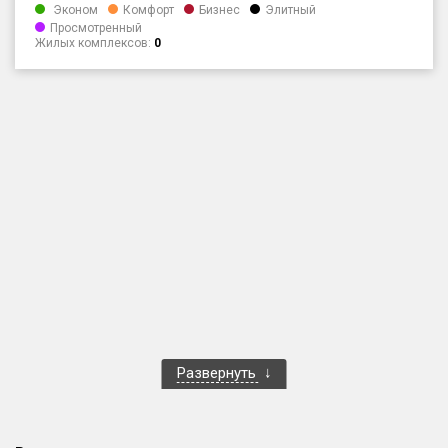
Эконом
Комфорт
Бизнес
Элитный
Только новые
Просмотренный
Жилых комплексов:
0
Оценка ЕРЗ ЖК
от
до
с продажами
Рейтинг ЕРЗ
Найдено:
Жилых комплексов
1 401 из 1 402
Многоквартирных домов
3 587 из 3 588
Блокированных домов
23 из 23
Развернуть
Домов с апартаментами
258 из 258
Поселков таунхаусов
7 из 7
Многоквартирных домов
2 из 2