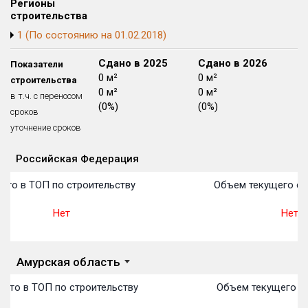
Регионы
Блокированных домов
175 из 175
строительства
1 (По состоянию на 01.02.2018)
Квартир, апартаментов,
блоков в БД
56 039 из 56 039
Сдано в 2024
Сдано в 2025
Сдано в 2026
Показатели
0 м²
0 м²
0 м²
строительства
0 м²
0 м²
0 м²
в т.ч. с переносом
(0%)
(0%)
(0%)
сроков
уточнение сроков
Российская Федерация
Объекты
Объекты
Объекты
Объекты
Объекты
Объекты
Объекты
Объекты
Объекты
Объекты
Объекты
План 
План 
План 
План 
План 
План 
План 
План 
План 
План 
План 
сто в ТОП по строительству
Объем текущего стр
Нет
Нет
Амурская область
сто в ТОП по строительству
Объем текущего ст