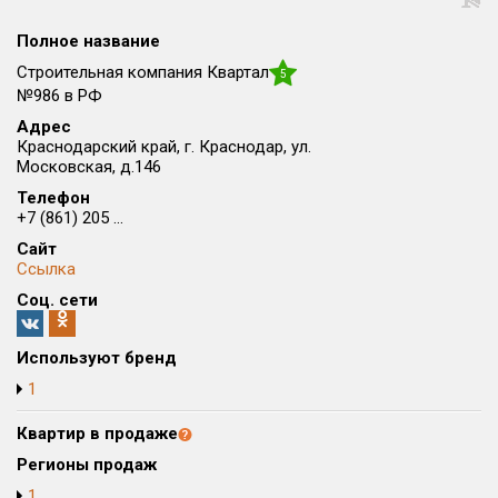
Округ
Полное название
Все
Строительная компания Квартал
5
Район в городе
№986 в РФ
Все
Адрес
Краснодарский край, г. Краснодар, ул.
Московская, д.146
Цена
₽/м²
млн ₽
Телефон
от
до
+7 (861) 205 ...
Общая площадь, м²
Сайт
от
до
Ссылка
Соц. сети
Срок сдачи
от
до
Используют бренд
Вид объекта
1
Квартир в продаже
Кол-во комнат
Регионы продаж
1