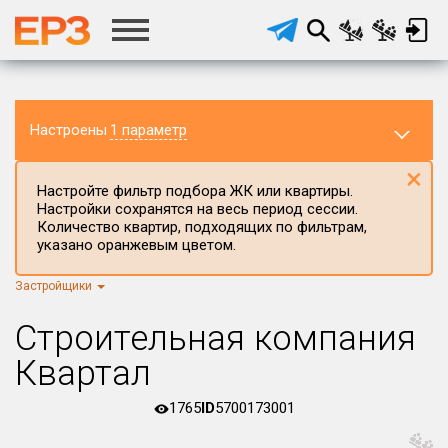
Настроены
1 параметр
×
Настройте фильтр подбора ЖК или квартиры.
Настройки сохранятся на весь период сессии.
Количество квартир, подходящих по фильтрам,
указано оранжевым цветом.
Застройщики
Регион ЖК
г.Москва
×
Строительная компания
Район в регионе
Квартал
Все
1765
ID
5700173001
Населённый пункт