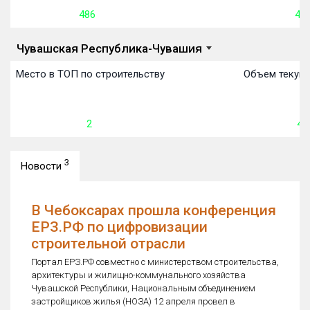
486
48 
Чувашская Республика-Чувашия
Место в ТОП по строительству
Объем текуще
2
48 
3
Новости
В Чебоксарах прошла конференция
ЕРЗ.РФ по цифровизации
строительной отрасли
Портал ЕРЗ.РФ совместно с министерством строительства,
архитектуры и жилищно-коммунального хозяйства
Чувашской Республики, Национальным объединением
застройщиков жилья (НОЗА) 12 апреля провел в