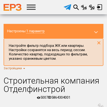
Настроены
1 параметр
×
Настройте фильтр подбора ЖК или квартиры.
Настройки сохранятся на весь период сессии.
Количество квартир, подходящих по фильтрам,
указано оранжевым цветом.
Застройщики
Регион ЖК
г.Москва
×
Строительная компания
Район в регионе
Отделфинстрой
Все
5007
ID
5864304001
Населённый пункт