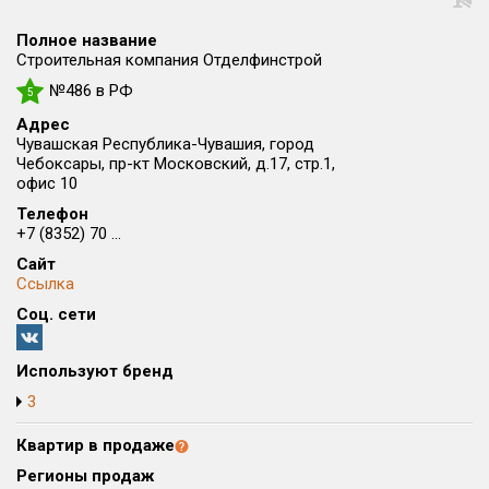
Округ
Полное название
Все
Строительная компания Отделфинстрой
№486 в РФ
Район в городе
5
Все
Адрес
Чувашская Республика-Чувашия, город
Чебоксары, пр-кт Московский, д.17, стр.1,
Цена
₽/м²
млн ₽
офис 10
от
до
Телефон
+7 (8352) 70 ...
Общая площадь, м²
от
до
Сайт
Ссылка
Срок сдачи
Соц. сети
от
до
Вид объекта
Используют бренд
3
Кол-во комнат
Квартир в продаже
Регионы продаж