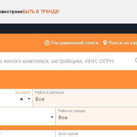
овостроек
БЫТЬ В ТРЕНДЕ!
Расширенный поиск
Поиск на ка
на карте
Район в регионе
×
Все
Район в городе
Все
²
Срок сдачи