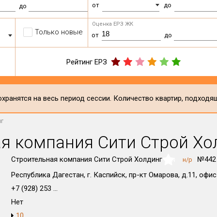
от
до
до
Оценка ЕРЗ ЖК
Только новые
от
до
Рейтинг ЕРЗ
хранятся на весь период сессии. Количество квартир, подходя
нг
я компания Сити Строй Хо
Строительная компания Сити Строй Холдинг
№442
н/р
NaN
Республика Дагестан, г. Каспийск, пр-кт Омарова, д.11, офис
+7 (928) 253 ...
Нет
10