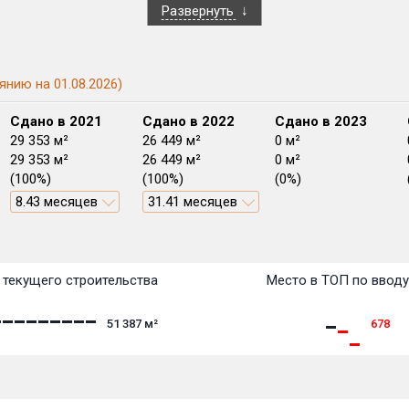
Развернуть
янию на 01.08.2026)
Сдано в 2021
Сдано в 2022
Сдано в 2023
29 353 м²
26 449 м²
0 м²
29 353 м²
26 449 м²
0 м²
(100%)
(100%)
(0%)
8.43 месяцев
31.41 месяцев
План сдачи:
перв
План
План
План
План
План
План
План
План
План
План
План
текущего строительства
Место в ТОП по вводу
51 387
м²
678