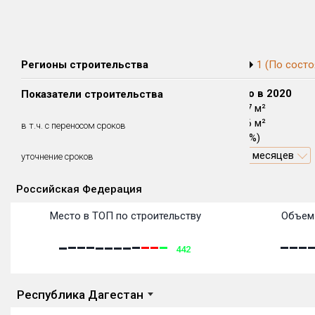
Регионы строительства
1 (По состо
Сдано в 2018
Сдано в 2019
Сдано в 2020
Показатели строительства
0 м²
53 262 м²
15 887 м²
0 м²
7 375 м²
10 396 м²
в т.ч. с переносом сроков
(0%)
(13.85%)
(65.44%)
1.51 месяцев
23.03 месяцев
уточнение сроков
Российская Федерация
Объекты
Объекты
Объекты
Объекты
Объекты
Объекты
Объекты
Объекты
Объекты
Объекты
Объекты
Объекты
Место в ТОП по строительству
Объем 
442
Республика Дагестан