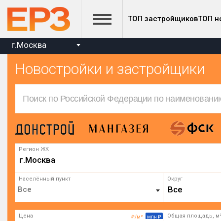
ТОП застройщиков
ТОП н
г.Москва
Новостройки и застройщики
Регион ЖК
г.Москва
Населённый пункт
Округ
Все
Цена
Общая площадь, м
₽/м²
млн ₽