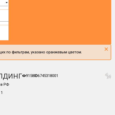
×
щих по фильтрам, указано оранжевым цветом.
лдинг
9158
ID
6745318001
 в РФ
 1