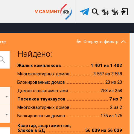
V САММИТ
Свернуть фильтр
рте
Найдено:
Жилых комплексов
1 401 из 1 402
Многоквартирных домов
3 587 из 3 588
Блокированных домов
23 из 23
Домов с апартаментами
258 из 258
Поселков таунхаусов
7 из 7
Многоквартирных домов
2 из 2
Блокированных домов
175 из 175
Квартир, апартаментов,
блоков в БД
56 039 из 56 039