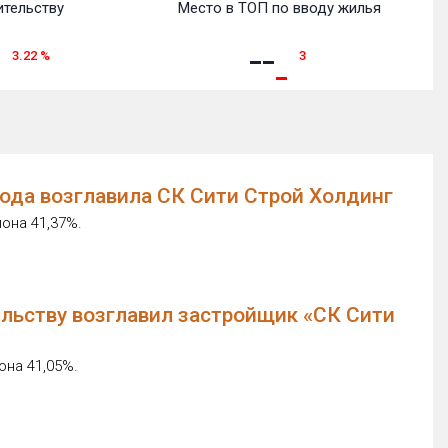
ительству
Место в ТОП по вводу жилья
3.22
%
3
года возглавила СК Сити Строй Холдинг
она 41,37%.
ельству возглавил застройщик «СК Сити
она 41,05%.