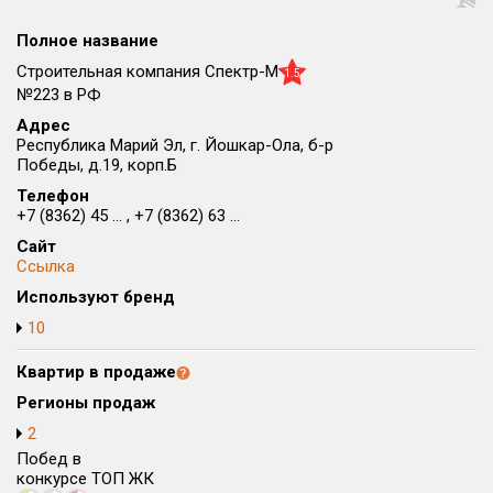
Округ
Полное название
Все
Строительная компания Спектр-М
1.5
Район в городе
№223 в РФ
Все
Адрес
Республика Марий Эл, г. Йошкар-Ола, б-р
Победы, д.19, корп.Б
Цена
₽/м²
млн ₽
Телефон
от
до
+7 (8362) 45 ... , +7 (8362) 63 ...
Общая площадь, м²
Сайт
от
до
Ссылка
Используют бренд
Срок сдачи
10
от
до
Квартир в продаже
Вид объекта
Регионы продаж
2
Кол-во комнат
Побед в
конкурсе ТОП ЖК