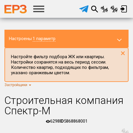
Настроены
1 параметр
×
Настройте фильтр подбора ЖК или квартиры.
Настройки сохранятся на весь период сессии.
Количество квартир, подходящих по фильтрам,
указано оранжевым цветом.
Застройщики
Регион ЖК
г.Москва
×
Строительная компания
Район в регионе
Спектр-М
Все
6298
ID
5868868001
Населённый пункт