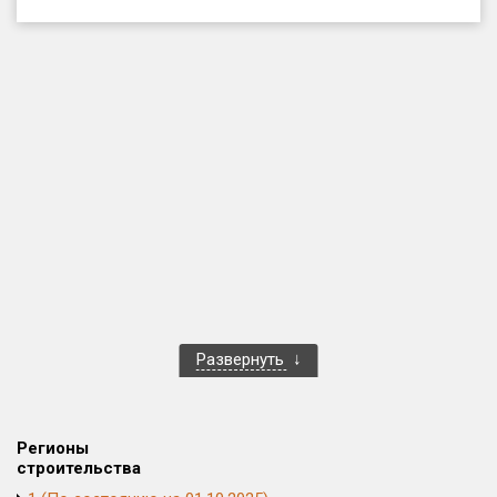
Только новые
Оценка ЕРЗ ЖК
от
до
с продажами
Рейтинг ЕРЗ
Найдено:
Жилых комплексов
1 401 из 1 402
Развернуть
Многоквартирных домов
3 587 из 3 588
Блокированных домов
23 из 23
Домов с апартаментами
258 из 258
Регионы
Поселков таунхаусов
7 из 7
строительства
Многоквартирных домов
2 из 2