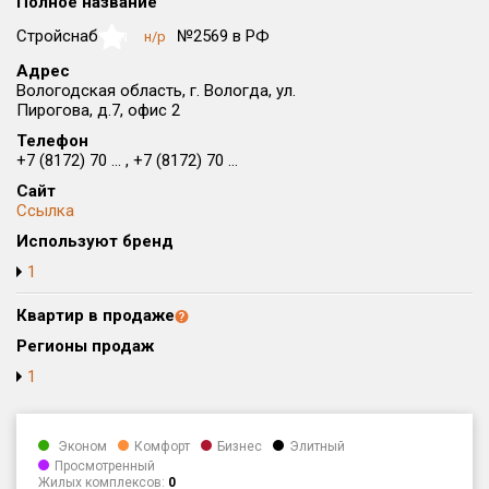
Полное название
Округ
Стройснаб
№2569 в РФ
н/р
NaN
Все
Адрес
Вологодская область, г. Вологда, ул.
Район в городе
Пирогова, д.7, офис 2
Все
Телефон
+7 (8172) 70 ... , +7 (8172) 70 ...
Цена
₽/м²
млн ₽
Сайт
от
до
Ссылка
Общая площадь, м²
Используют бренд
от
до
1
Срок сдачи
Квартир в продаже
от
до
Регионы продаж
Вид объекта
1
Кол-во комнат
Эконом
Комфорт
Бизнес
Элитный
Просмотренный
Жилых комплексов:
0