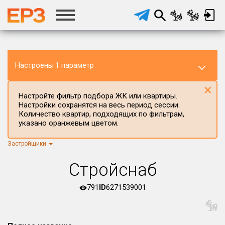
Настроены
1 параметр
×
Настройте фильтр подбора ЖК или квартиры.
Настройки сохранятся на весь период сессии.
Количество квартир, подходящих по фильтрам,
указано оранжевым цветом.
Застройщики
Регион ЖК
г.Москва
×
Стройснаб
Район в регионе
Все
791
ID
6271539001
Населённый пункт