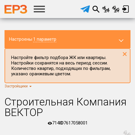
Настроены
1 параметр
×
Настройте фильтр подбора ЖК или квартиры.
Настройки сохранятся на весь период сессии.
Количество квартир, подходящих по фильтрам,
указано оранжевым цветом.
Застройщики
Регион ЖК
г.Москва
×
Строительная Компания
Район в регионе
ВЕКТОР
Все
714
ID
7617058001
Населённый пункт