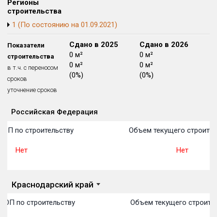
Регионы
Блокированных домов
175 из 175
строительства
1 (По состоянию на 01.09.2021)
Квартир, апартаментов,
блоков в БД
56 039 из 56 039
Сдано в 2024
Сдано в 2025
Сдано в 2026
Показатели
0 м²
0 м²
0 м²
строительства
0 м²
0 м²
0 м²
в т.ч. с переносом
(0%)
(0%)
(0%)
сроков
уточнение сроков
Российская Федерация
Объекты
Объекты
Объекты
Объекты
Объекты
Объекты
Объекты
Объекты
Объекты
Объекты
Объекты
План 
План 
План 
План 
План 
План 
План 
План 
План 
План 
План 
ТОП по строительству
Объем текущего строител
Нет
Нет
Краснодарский край
ТОП по строительству
Объем текущего строител