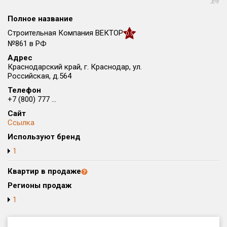
Округ
Полное название
Все
Строительная Компания ВЕКТОР
0.5
Район в городе
№861 в РФ
Все
Адрес
Краснодарский край, г. Краснодар, ул.
Российская, д.564
Цена
₽/м²
млн ₽
Телефон
от
до
+7 (800) 777 ...
Общая площадь, м²
Сайт
от
до
Ссылка
Используют бренд
Срок сдачи
1
от
до
Квартир в продаже
Вид объекта
Регионы продаж
1
Кол-во комнат