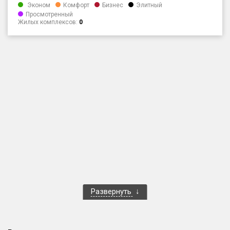
Эконом
Комфорт
Бизнес
Элитный
Только новые
Просмотренный
Жилых комплексов:
0
Оценка ЕРЗ ЖК
от
до
с продажами
Рейтинг ЕРЗ
Найдено:
Жилых комплексов
1 401 из 1 402
Многоквартирных домов
3 587 из 3 588
Блокированных домов
23 из 23
Развернуть
Домов с апартаментами
258 из 258
Поселков таунхаусов
7 из 7
Многоквартирных домов
2 из 2