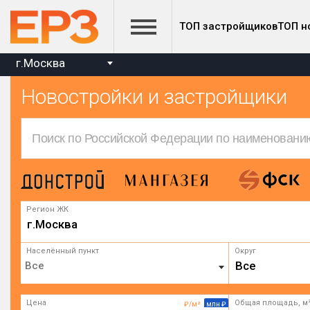
ТОП застройщиков
ТОП н
г.Москва
Новостройки и застройщики
Регион ЖК
г.Москва
Населённый пункт
Округ
Все
Цена
Общая площадь, м
₽/м²
млн ₽