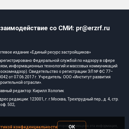
заимодействие со СМИ: pr@erzrf.ru
етевое издание «Единый ресурс застройщиков»
арегистрировано Федеральной службой по надзору в сфере
вязи, информационных технологий и массовых коммуникаций
Роскомнадзор). Свидетельство о регистрации ЭЛ № ФС 77–
0042 от 07.06.2017 г. Учредитель: ООО «Институт развития
троительной отрасли».
лавный редактор: Кирилл Холопик
дрес редакции: 123001, г. г.Москва, Трехпрудный пер., д. 4, стр.
 оф. 502,
а конкретную страницу сайта, на которой размещена эта информация,
ОК
тикой конфиденциальности