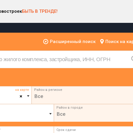
овостроек
БЫТЬ В ТРЕНДЕ!
Расширенный поиск
Поиск на ка
на карте
Район в регионе
×
Все
Район в городе
Все
²
Срок сдачи