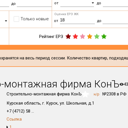
от
до
до
Оценка ЕРЗ ЖК
Только новые
от
до
Рейтинг ЕРЗ
хранятся на весь период сессии. Количество квартир, подходя
о-монтажная фирма КонЪ
4
Строительно-монтажная фирма КонЪ
№2308 в РФ
н/р
NaN
Курская область, г. Курск, ул. Школьная, д.1
+7 (4712) 58 ...
Ссылка
1