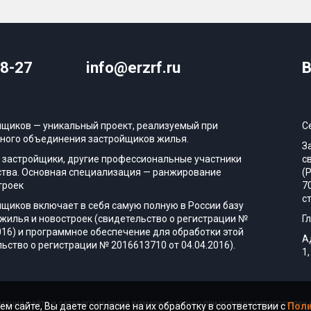
08-27
info@erzrf.ru
В
йщиков — уникальный проект, реализуемый при
С
ного объединения застройщиков жилья.
З
 застройщики, другие профессиональные участники
с
тва. Основная специализация — ранжирование
(
троек
7
с
йщиков включает в себя самую полную в России базу
жилья и новостроек (свидетельство о регистрации №
Г
016) и программное обеспечение для обработки этой
А
ьство о регистрации № 2016613710 от 04.04.2016).
1,
ации сайта и сетевого издания возможно только при условии гиперссылки н
ем сайте, Вы даете согласие на их обработку в соответствии с
Поли