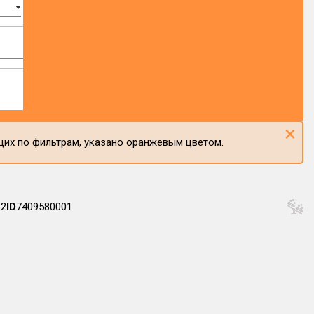
×
щих по фильтрам, указано оранжевым цветом.
32
ID
7409580001