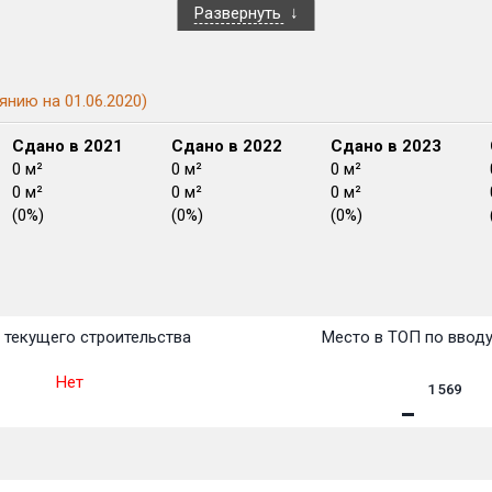
Развернуть
янию на 01.06.2020)
Сдано в 2021
Сдано в 2022
Сдано в 2023
0 м²
0 м²
0 м²
0 м²
0 м²
0 м²
(0%)
(0%)
(0%)
План
План
План
План
План
План
План
План
План
План
План
 текущего строительства
Место в ТОП по ввод
Нет
1 569