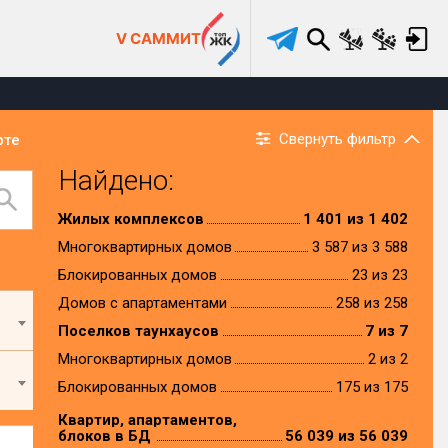
V САММИТ
Свернуть фильтр
рте
Найдено:
Жилых комплексов
1 401 из 1 402
Многоквартирных домов
3 587 из 3 588
Блокированных домов
23 из 23
Домов с апартаментами
258 из 258
Поселков таунхаусов
7 из 7
Многоквартирных домов
2 из 2
Блокированных домов
175 из 175
Квартир, апартаментов,
блоков в БД
56 039 из 56 039