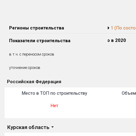
Регионы строительства
1 (По состо
Сдано в 2018
Сдано в 2019
Сдано в 2020
Показатели строительства
0 м²
1 448 м²
0 м²
0 м²
1 448 м²
0 м²
в т.ч. с переносом сроков
(0%)
(100%)
(0%)
0.3 месяцев
уточнение сроков
Российская Федерация
Объекты
Объекты
Объекты
Объекты
Объекты
Объекты
Объекты
Объекты
Объекты
Объекты
Объекты
Место в ТОП по строительству
Объем
Нет
Курская область