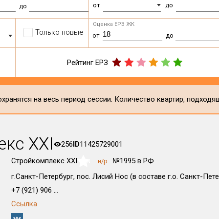
от
до
до
Оценка ЕРЗ ЖК
Только новые
от
до
Рейтинг ЕРЗ
хранятся на весь период сессии. Количество квартир, подходя
кс ХХI
256
ID
11425729001
Стройкомплекс ХХI
№1995 в РФ
н/р
NaN
г.Санкт-Петербург, пос. Лисий Нос (в составе г.о. Санкт-Петер
+7 (921) 906 ...
Ссылка