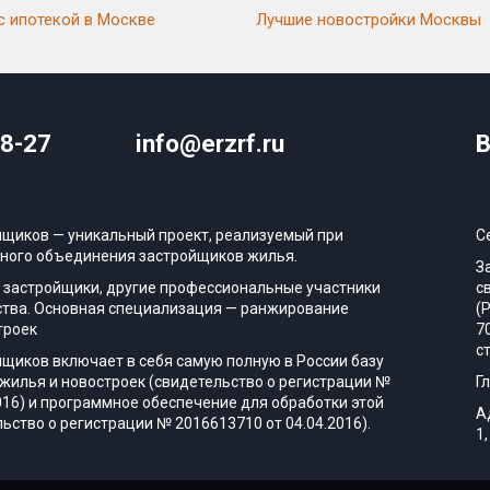
с ипотекой в Москве
Лучшие новостройки Москвы
08-27
info@erzrf.ru
В
йщиков — уникальный проект, реализуемый при
С
ного объединения застройщиков жилья.
З
 застройщики, другие профессиональные участники
с
тва. Основная специализация — ранжирование
(
троек
7
с
йщиков включает в себя самую полную в России базу
жилья и новостроек (свидетельство о регистрации №
Г
016) и программное обеспечение для обработки этой
А
ьство о регистрации № 2016613710 от 04.04.2016).
1,