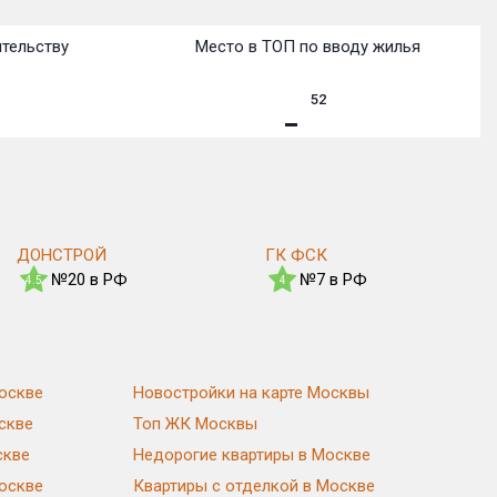
ительству
Место в ТОП по вводу жилья
52
ДОНСТРОЙ
ГК ФСК
№20 в РФ
№7 в РФ
4.5
4
оскве
Новостройки на карте Москвы
скве
Топ ЖК Москвы
скве
Недорогие квартиры в Москве
Москве
Квартиры с отделкой в Москве