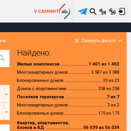
V САММИТ
Свернуть фильтр
рте
Найдено:
Жилых комплексов
1 401 из 1 402
Многоквартирных домов
3 587 из 3 588
Блокированных домов
23 из 23
Домов с апартаментами
258 из 258
Поселков таунхаусов
7 из 7
Многоквартирных домов
2 из 2
Блокированных домов
175 из 175
Квартир, апартаментов,
блоков в БД
56 039 из 56 039