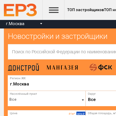
ТОП застройщиков
ТОП н
г.Москва
Новостройки и застройщики
Регион ЖК
г.Москва
Населённый пункт
Округ
Все
Цена
Общая площадь, м
₽/м²
млн ₽