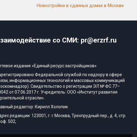
Новостройки в сданных домах в Москве
заимодействие со СМИ: pr@erzrf.ru
етевое издание «Единый ресурс застройщиков»
арегистрировано Федеральной службой по надзору в сфере
вязи, информационных технологий и массовых коммуникаций
Роскомнадзор). Свидетельство о регистрации ЭЛ № ФС 77–
0042 от 07.06.2017 г. Учредитель: ООО «Институт развития
троительной отрасли».
лавный редактор: Кирилл Холопик
дрес редакции: 123001, г. г.Москва, Трехпрудный пер., д. 4, стр.
 оф. 502,