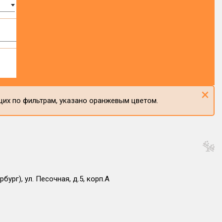
×
щих по фильтрам, указано оранжевым цветом.
бург), ул. Песочная, д.5, корп.А