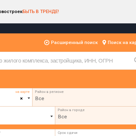
овостроек
БЫТЬ В ТРЕНДЕ!
Расширенный поиск
Поиск на ка
на карте
Район в регионе
×
Все
Район в городе
Все
²
Срок сдачи