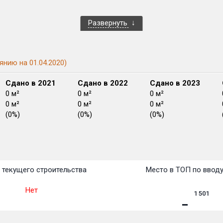
Развернуть
янию на 01.04.2020)
Сдано в 2021
Сдано в 2022
Сдано в 2023
0 м²
0 м²
0 м²
0 м²
0 м²
0 м²
(0%)
(0%)
(0%)
План
План
План
План
План
План
План
План
План
План
План
текущего строительства
Место в ТОП по ввод
Нет
1 501